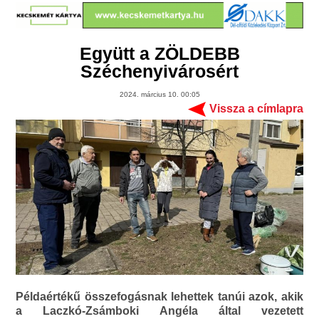
Együtt a ZÖLDEBB
Széchenyivárosért
2024. március 10. 00:05
Vissza a címlapra
Példaértékű összefogásnak lehettek tanúi azok, akik
a Laczkó-Zsámboki Angéla által vezetett