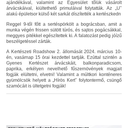
ajándékával, valamint az Egyesület tőlük vásárolt
árvácskáival, kiültethető primuláival folytatták. Az „U"
alakú épületsor külső két sarkát díszítették a kertészkedn
Reggel 9-től főtt a sertéspörkölt a bográcsban, amit a
munka végén frissen sütött túrós, és sajtos pogácsákkal,
meggyes pitékkel egészítettek ki. A falatozást pedig jóízű
beszélgetéssel zárták.
A Kertészeti Roadshow 2. állomását 2024. március 10-
én, vasárnap 15 órai kezdettel tartják. Ezúttal szintén a
Gyenes Kertészet árvácskáit, balkonparadicsom,
paprika, erkélyen nevelhető fűszernövények magjait
fogják elültetni, elvetni! Valamint a múltkori konténeres
gyümölcsök helyett a „Hírös Kert" folytontermő, csüngő
szamócáit is ültetgetni fogják!