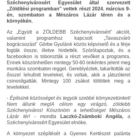
Széchenyivárosért Egyesület által szervezett
„Zöldítési programban" vettek részt 2024. március 9-
én, szombaton a Mészáros Lázár téren és a
környékén.
Az „Együtt a ZÖLDEBB Széchenyivárosért" akciót,
valamint programhoz kapcsolt „Tavaszváró
bográcsozást" Görbe Gyuláné közös képviselő és a férje
fogták össze, illetve hirdették. Szórólapoztak, és a
facebookon is toborozták a részt vevőket a programra.
Ennek köszönhetően mintegy 50-60 önkéntes jelent meg
munkára szombaton reggel. Gereblyéztek, takarították az
ősszel lehullott leveleket, és voltak, akik a játszóteret
csinosítgatták. Mintegy 100 zsákot töltöttek meg a
levelekkel.
-
Építsünk közösséget és tegyük szebbé környezetünket!
Nem állunk meg!A célom egy virágzó, zöldebb
Széchenyiváros! Köszönöm a lehetőséget Mészáros
Lázár tér!
- mondta
Laczkó-Zsámboki Angéla,
a
Széchenyivárosért Egyesület elnöke.
A környezet szépítését a Gyenes Kertészet palánta