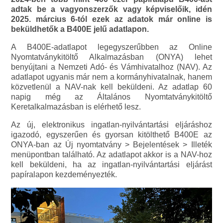
adtak be a vagyonszerzők vagy képviselőik, idén
2025. március 6-tól ezek az adatok már online is
beküldhetők a B400E jelű adatlapon.
A B400E-adatlapot legegyszerűbben az Online
Nyomtatványkitöltő Alkalmazásban (ONYA) lehet
benyújtani a Nemzeti Adó- és Vámhivatalhoz (NAV). Az
adatlapot ugyanis már nem a kormányhivatalnak, hanem
közvetlenül a NAV-nak kell beküldeni. Az adatlap 60
napig még az Általános Nyomtatványkitöltő
Keretalkalmazásban is elérhető lesz.
Az új, elektronikus ingatlan-nyilvántartási eljáráshoz
igazodó, egyszerűen és gyorsan kitölthető B400E az
ONYA-ban az Új nyomtatvány > Bejelentések > Illeték
menüpontban található. Az adatlapot akkor is a NAV-hoz
kell beküldeni, ha az ingatlan-nyilvántartási eljárást
papíralapon kezdeményezték.