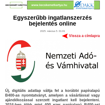
Egyszerűbb ingatlanszerzés
bejelentés online
2025. március 5. 01:01
Vissza a címlapra
Új, digitális adatlap váltja fel a korábbi papíralapú
B400-as nyomtatványt, amelyen a vásárlással vagy
ajándékozással szerzett ingatlant kell bejelenteni.
2024-ben több mint 400 ezer papíralapú B400-ast