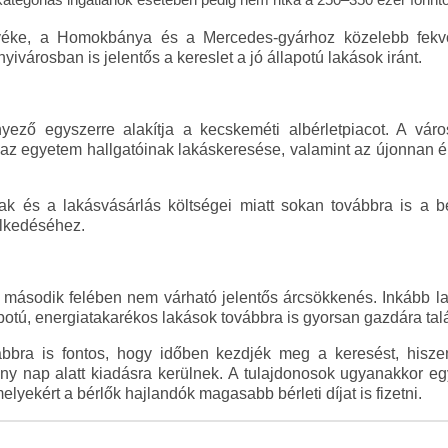
nyéke, a Homokbánya és a Mercedes-gyárhoz közelebb fekv
ivárosban is jelentős a kereslet a jó állapotú lakások iránt.
nyező egyszerre alakítja a kecskeméti albérletpiacot. A vá
az egyetem hallgatóinak lakáskeresése, valamint az újonnan 
k és a lakásvásárlás költségei miatt sokan továbbra is a bé
elkedéséhez.
 második felében nem várható jelentős árcsökkenés. Inkább l
potú, energiatakarékos lakások továbbra is gyorsan gazdára tal
ábbra is fontos, hogy időben kezdjék meg a keresést, hisze
y nap alatt kiadásra kerülnek. A tulajdonosok ugyanakkor egyr
elyekért a bérlők hajlandók magasabb bérleti díjat is fizetni.