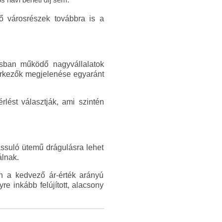
ő városrészek továbbra is a
rosban működő nagyvállalatok
érkezők megjelenése egyaránt
rlést választják, ami szintén
assuló ütemű drágulásra lehet
álnak.
n a kedvező ár-érték arányú
e inkább felújított, alacsony