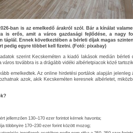
2026-ban is az emelkedő árakról szól. Bár a kínálat valame
ra is erős, amit a város gazdasági fejlődése, a nagy fog
n táplál. Ennek következtében a bérleti díjak magas szinten 
 pedig egyre többet kell fizetni. (Fotó: pixabay)
 adatok szerint Kecskeméten a kiadó lakások medián bérleti d
 a város továbbra is a drágább vidéki albérletpiacok közé tartozik
vább emelkedtek. Az online hirdetési portálok alapján jelenleg 
alálkozhatnak azok, akik Kecskeméten keresnek albérletet, miköz
ok?
rt jellemzően 130–170 ezer forintot kérnek havonta;
íja többnyire 170–230 ezer forint között mozog;
tegóriás ingatlanok esetében pedig nem ritka a 250–350 ezer forintos