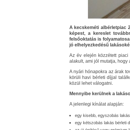
A kecskeméti albérletpiac 
képest, a kereslet tovább
felsőoktatás is folyamatosa
jó elhelyezkedésű lakásokért
Az év elején közzétett piaci
alakult, ami jól mutatja, hogy
A nyári hónapokra az árak to
körüli havi bérleti díjjal t
közül lehet válogatni.
Mennyibe kerülnek a lakás
A jelenlegi kínálat alapján:
egy kisebb, egyszobás lakásé
egy kétszobás lakás bérleti d
az új építésű vagy prémium ka