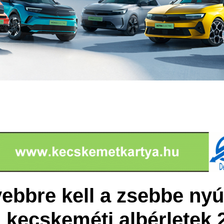
ebbre kell a zsebbe nyú
a kecskeméti albérletek