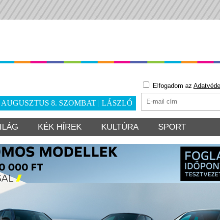
Elfogadom az
Adatvéde
. AUGUSZTUS 8. SZOMBAT | LÁSZLÓ
ILÁG
KÉK HÍREK
KULTÚRA
SPORT