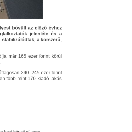
lyest bővült az előző évhez
lalkoztatók jelenléte és a
stabilizálódtak, a korszerű,
íja már 165 ezer forint körül
.
átlagosan 240–245 ezer forint
ben több mint 170 kiadó lakás
 havi bérleti díj sem.