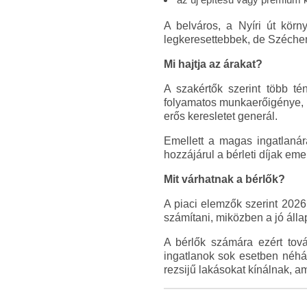
A belváros, a Nyíri út kör
legkeresettebbek, de Szécheny
Mi hajtja az árakat?
A szakértők szerint több té
folyamatos munkaerőigénye, 
erős keresletet generál.
Emellett a magas ingatlanára
hozzájárul a bérleti díjak em
Mit várhatnak a bérlők?
A piaci elemzők szerint 2026
számítani, miközben a jó álla
A bérlők számára ezért tov
ingatlanok sok esetben néhán
rezsijű lakásokat kínálnak, am