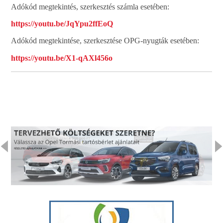
Adókód megtekintés, szerkesztés számla esetében:
https://youtu.be/JqYpu2ffEoQ
Adókód megtekintése, szerkesztése OPG-nyugták esetében:
https://youtu.be/X1-qAXl456o