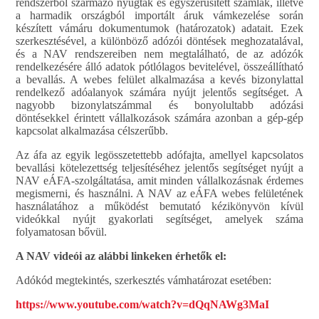
rendszerből származó nyugták és egyszerűsített számlák, illetve
a harmadik országból importált áruk vámkezelése során
készített vámáru dokumentumok (határozatok) adatait. Ezek
szerkesztésével, a különböző adózói döntések meghozatalával,
és a NAV rendszereiben nem megtalálható, de az adózók
rendelkezésére álló adatok pótlólagos bevitelével, összeállítható
a bevallás. A webes felület alkalmazása a kevés bizonylattal
rendelkező adóalanyok számára nyújt jelentős segítséget. A
nagyobb bizonylatszámmal és bonyolultabb adózási
döntésekkel érintett vállalkozások számára azonban a gép-gép
kapcsolat alkalmazása célszerűbb.
Az áfa az egyik legösszetettebb adófajta, amellyel kapcsolatos
bevallási kötelezettség teljesítéséhez jelentős segítséget nyújt a
NAV eÁFA-szolgáltatása, amit minden vállalkozásnak érdemes
megismerni, és használni. A NAV az eÁFA webes felületének
használatához a működést bemutató kézikönyvön kívül
videókkal nyújt gyakorlati segítséget, amelyek száma
folyamatosan bővül.
A NAV videói az alábbi linkeken érhetők el:
Adókód megtekintés, szerkesztés vámhatározat esetében:
https://www.youtube.com/watch?v=dQqNAWg3MaI