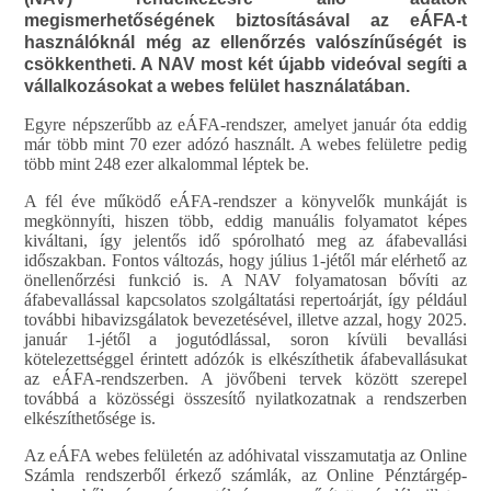
megismerhetőségének biztosításával az eÁFA-t
használóknál még az ellenőrzés valószínűségét is
csökkentheti. A NAV most két újabb videóval segíti a
vállalkozásokat a webes felület használatában.
Egyre népszerűbb az eÁFA-rendszer, amelyet január óta eddig
már több mint 70 ezer adózó használt. A webes felületre pedig
több mint 248 ezer alkalommal léptek be.
A fél éve működő eÁFA-rendszer a könyvelők munkáját is
megkönnyíti, hiszen több, eddig manuális folyamatot képes
kiváltani, így jelentős idő spórolható meg az áfabevallási
időszakban. Fontos változás, hogy július 1-jétől már elérhető az
önellenőrzési funkció is. A NAV folyamatosan bővíti az
áfabevallással kapcsolatos szolgáltatási repertoárját, így például
további hibavizsgálatok bevezetésével, illetve azzal, hogy 2025.
január 1-jétől a jogutódlással, soron kívüli bevallási
kötelezettséggel érintett adózók is elkészíthetik áfabevallásukat
az eÁFA-rendszerben. A jövőbeni tervek között szerepel
továbbá a közösségi összesítő nyilatkozatnak a rendszerben
elkészíthetősége is.
Az eÁFA webes felületén az adóhivatal visszamutatja az Online
Számla rendszerből érkező számlák, az Online Pénztárgép-