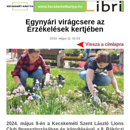
Egynyári virágcsere az
Érzékelések kertjében
2024. május 11. 01:03
Vissza a címlapra
2024. május 9-én a Kecskeméti Szent László Lions
Club finanszírozásában és irányításával, a II. Rákóczi