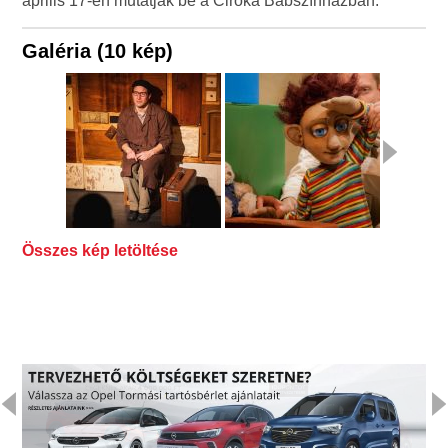
április 17-én mutatják be a Ciróka Bábszínházban.
Galéria (10 kép)
Összes kép letöltése