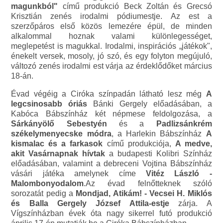
magunkból"
című produkció
Beck Zoltán és Grecsó
Krisztián zenés irodalmi pódiumestje.
Az est a
szerzőpáros első közös lemezére épül, de minden
alkalommal hoznak valami különlegességet,
meglepetést is magukkal. Irodalmi, inspirációs „játékok",
énekelt versek, mosoly, jó szó, és egy folyton megújuló,
változó zenés irodalmi est várja az érdeklődőket március
18-án.
Évad végéig a Ciróka színpadán látható lesz még
A
legcsinosabb óriás
Bánki Gergely előadásában, a
Kabóca Bábszínház két népmese feldolgozása, a
Sárkányölő Sebestyén
és a
Padlizsánkrém
székelymenyecske módra
, a Harlekin Bábszínház
A
kismalac és a farkasok
című produkciója,
A medve,
akit Vasárnapnak hívtak
a budapesti Kolibri Színház
előadásában, valamint a debreceni Vojtina Bábszínház
vásári játéka amelynek címe
Vitéz László -
Malombonyodalom
.Az évad felnőtteknek szóló
sorozatát pedig a
Mondjad, Atikám! - Vecsei H. Miklós
és Balla Gergely József Attila-estje
zárja. A
Vígszínházban évek óta nagy sikerrel futó produkció