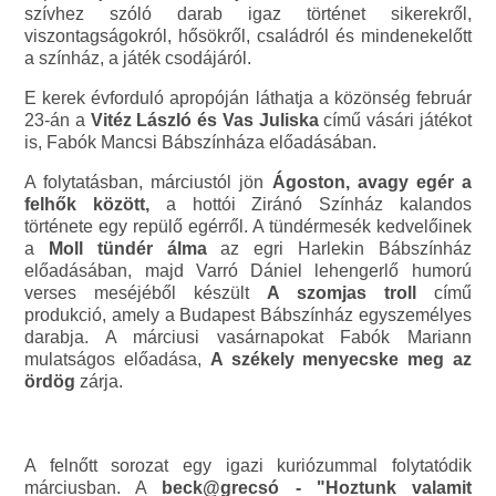
szívhez szóló darab igaz történet sikerekről,
viszontagságokról, hősökről, családról és mindenekelőtt
a színház, a játék csodájáról.
E kerek évforduló apropóján láthatja a közönség február
23-án a
Vitéz László és Vas Juliska
című vásári játékot
is, Fabók Mancsi Bábszínháza előadásában.
A folytatásban, márciustól jön
Ágoston, avagy egér a
felhők között,
a hottói Ziránó Színház kalandos
története egy repülő egérről. A tündérmesék kedvelőinek
a
Moll tündér álma
az egri Harlekin Bábszínház
előadásában, majd Varró Dániel lehengerlő humorú
verses meséjéből készült
A szomjas troll
című
produkció, amely a Budapest Bábszínház egyszemélyes
darabja. A márciusi vasárnapokat Fabók Mariann
mulatságos előadása,
A székely menyecske meg az
ördög
zárja.
A felnőtt sorozat egy igazi kuriózummal folytatódik
márciusban. A
beck@grecsó - "Hoztunk valamit