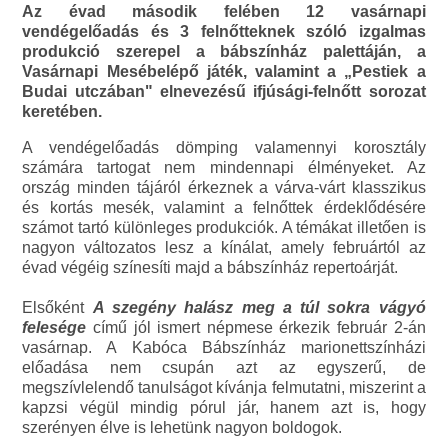
Az évad második felében 12 vasárnapi
vendégelőadás és 3 felnőtteknek szóló izgalmas
produkció szerepel a bábszínház palettáján, a
Vasárnapi Mesébelépő játék, valamint a „Pestiek a
Budai utczában" elnevezésű ifjúsági-felnőtt sorozat
keretében.
A vendégelőadás dömping valamennyi korosztály
számára tartogat nem mindennapi élményeket. Az
ország minden tájáról érkeznek a várva-várt klasszikus
és kortás mesék, valamint a felnőttek érdeklődésére
számot tartó különleges produkciók. A témákat illetően is
nagyon változatos lesz a kínálat, amely februártól az
évad végéig színesíti majd a bábszínház repertoárját.
Elsőként
A szegény halász meg a túl sokra vágyó
felesége
című jól ismert népmese érkezik február 2-án
vasárnap. A Kabóca Bábszínház marionettszínházi
előadása nem csupán azt az egyszerű, de
megszívlelendő tanulságot kívánja felmutatni, miszerint a
kapzsi végül mindig pórul jár, hanem azt is, hogy
szerényen élve is lehetünk nagyon boldogok.