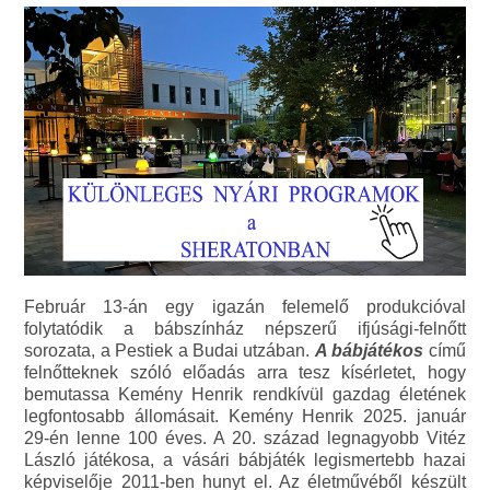
Február 13-án egy igazán felemelő produkcióval
folytatódik a bábszínház népszerű ifjúsági-felnőtt
sorozata, a Pestiek a Budai utzában.
A bábjátékos
című
felnőtteknek szóló előadás arra tesz kísérletet, hogy
bemutassa Kemény Henrik rendkívül gazdag életének
legfontosabb állomásait. Kemény Henrik 2025. január
29-én lenne 100 éves. A 20. század legnagyobb Vitéz
László játékosa, a vásári bábjáték legismertebb hazai
képviselője 2011-ben hunyt el. Az életművéből készült