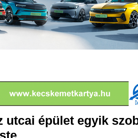
 utcai épület egyik szob
ste