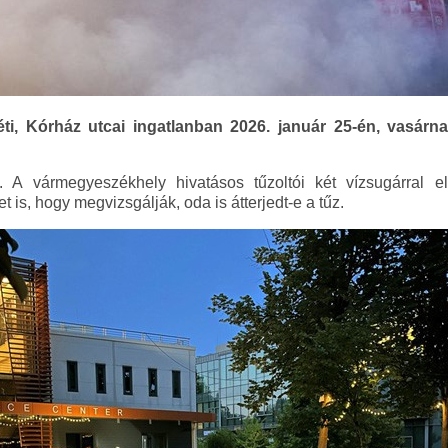
i, Kórház utcai ingatlanban 2026. január 25-én, vasárnap 
 A vármegyeszékhely hivatásos tűzoltói két vízsugárral el
 is, hogy megvizsgálják, oda is átterjedt-e a tűz.