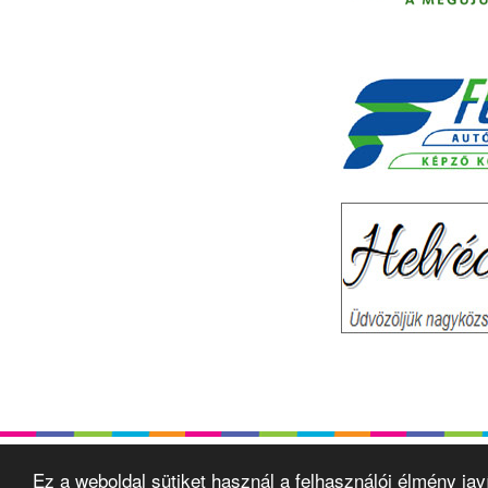
Ez a weboldal sütiket használ a felhasználói élmény ja