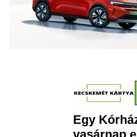
Egy Kórház
vasárnap e