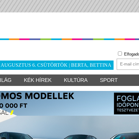
Elfogad
. AUGUSZTUS 6. CSÜTÖRTÖK | BERTA, BETTINA
ILÁG
KÉK HÍREK
KULTÚRA
SPORT