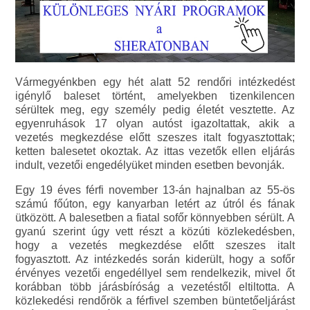
Vármegyénkben egy hét alatt 52 rendőri intézkedést
igénylő baleset történt, amelyekben tizenkilencen
sérültek meg, egy személy pedig életét vesztette. Az
egyenruhások 17 olyan autóst igazoltattak, akik a
vezetés megkezdése előtt szeszes italt fogyasztottak;
ketten balesetet okoztak. Az ittas vezetők ellen eljárás
indult, vezetői engedélyüket minden esetben bevonják.
Egy 19 éves férfi november 13-án hajnalban az 55-ös
számú főúton, egy kanyarban letért az útról és fának
ütközött. A balesetben a fiatal sofőr könnyebben sérült. A
gyanú szerint úgy vett részt a közúti közlekedésben,
hogy a vezetés megkezdése előtt szeszes italt
fogyasztott. Az intézkedés során kiderült, hogy a sofőr
érvényes vezetői engedéllyel sem rendelkezik, mivel őt
korábban több járásbíróság a vezetéstől eltiltotta. A
közlekedési rendőrök a férfivel szemben büntetőeljárást