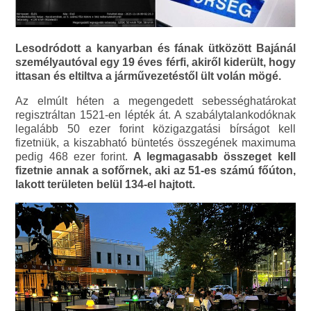
Lesodródott a kanyarban és fának ütközött Bajánál
személyautóval egy 19 éves férfi, akiről kiderült, hogy
ittasan és eltiltva a járművezetéstől ült volán mögé.
Az elmúlt héten a megengedett sebességhatárokat
regisztráltan 1521-en lépték át. A szabálytalankodóknak
legalább 50 ezer forint közigazgatási bírságot kell
fizetniük, a kiszabható büntetés összegének maximuma
pedig 468 ezer forint.
A legmagasabb összeget kell
fizetnie annak a sofőrnek, aki az 51-es számú főúton,
lakott területen belül 134-el hajtott.