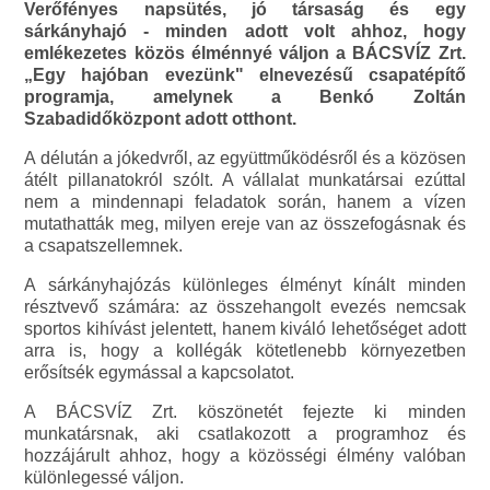
Verőfényes napsütés, jó társaság és egy
sárkányhajó - minden adott volt ahhoz, hogy
emlékezetes közös élménnyé váljon a BÁCSVÍZ Zrt.
„Egy hajóban evezünk" elnevezésű csapatépítő
programja, amelynek a Benkó Zoltán
Szabadidőközpont adott otthont.
A délután a jókedvről, az együttműködésről és a közösen
átélt pillanatokról szólt. A vállalat munkatársai ezúttal
nem a mindennapi feladatok során, hanem a vízen
mutathatták meg, milyen ereje van az összefogásnak és
a csapatszellemnek.
A sárkányhajózás különleges élményt kínált minden
résztvevő számára: az összehangolt evezés nemcsak
sportos kihívást jelentett, hanem kiváló lehetőséget adott
arra is, hogy a kollégák kötetlenebb környezetben
erősítsék egymással a kapcsolatot.
A BÁCSVÍZ Zrt. köszönetét fejezte ki minden
munkatársnak, aki csatlakozott a programhoz és
hozzájárult ahhoz, hogy a közösségi élmény valóban
különlegessé váljon.