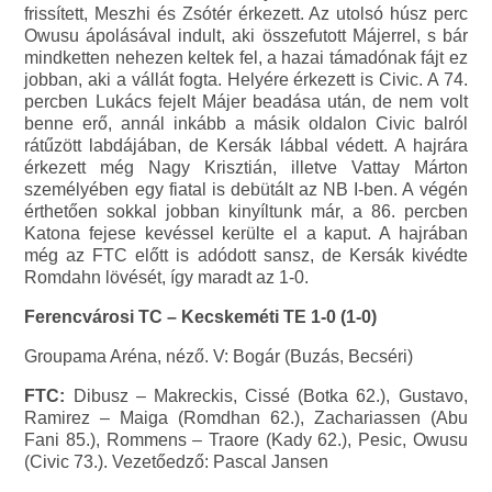
frissített, Meszhi és Zsótér érkezett. Az utolsó húsz perc
Owusu ápolásával indult, aki összefutott Májerrel, s bár
mindketten nehezen keltek fel, a hazai támadónak fájt ez
jobban, aki a vállát fogta. Helyére érkezett is Civic. A 74.
percben Lukács fejelt Májer beadása után, de nem volt
benne erő, annál inkább a másik oldalon Civic balról
rátűzött labdájában, de Kersák lábbal védett. A hajrára
érkezett még Nagy Krisztián, illetve Vattay Márton
személyében egy fiatal is debütált az NB I-ben. A végén
érthetően sokkal jobban kinyíltunk már, a 86. percben
Katona fejese kevéssel kerülte el a kaput. A hajrában
még az FTC előtt is adódott sansz, de Kersák kivédte
Romdahn lövését, így maradt az 1-0.
Ferencvárosi TC – Kecskeméti TE 1-0 (1-0)
Groupama Aréna, néző. V: Bogár (Buzás, Becséri)
FTC:
Dibusz – Makreckis, Cissé (Botka 62.), Gustavo,
Ramirez – Maiga (Romdhan 62.), Zachariassen (Abu
Fani 85.), Rommens – Traore (Kady 62.), Pesic, Owusu
(Civic 73.). Vezetőedző: Pascal Jansen