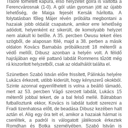
Traore törhetett kapura, első helyzetét gólra is váltotta a
Ferencvárosnak (1-0). A gól után gyorsan jött az újabb
lehetőség, de Maiga fejesét Kersák hárította. A
folytatásban főleg Májer révén próbálta megbontani a
hazaiak jobb oldalát csapatunk, amikor erre lehetőség
adódott, helyenként ez sikerült, de komolyabb helyzet
nem alakult ki belőle. A 35. percben Owusu tekert éles
szögből, de alaposan fölé, majd a 38. perben a másik
oldalon Kovács Barnabás próbálkozott 18 méterről a
védő mellől, Dibusz azonban a helyén volt. A félidő
hajrájában egy elé pattanó labdát Rommens tűzött még
rá kiszorított helyzetből, csak az oldalhálót találta el.
Szünetben Szabó István előre frissített, Pálinkás helyére
Lukács érkezett, utóbb kiderült, hogy kényszerű okokból.
Szinte azonnal egyenlíthetett is volna a beálló támadó,
mert az 53. percben Vágó szerzett labdát, Lukács 15
méterről jobbal tekert, de a bal felső mellé. Bátrabban
futballoztunk ekkor, Kovács is labdát tudott szerezni a
Fradi tizenhatosa előtt, de beadása Dibusz kezében halt
aztán el. Alig egy óra telt el, amikor a hazaiak hármat is
cseréltek, a padról is válogatott játékosok érkeztek
Romdhan és Botka személyében. Szabó István is