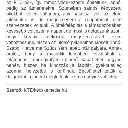
az FTC-nek, így tömör védekezésre építettünk, abból
pedig az átmenetekre. Szünetben sajnos kényszerű
okokból kellett váltanom, ami hatással volt az előre
játékunkra is, de megdicsértem a csapatomat, mert
szervezettek voltunk. A játékfelépítés a támadózónában
kevesebb volt ezen a napon, de most is dolgozunk azon,
hogy kreatív játékosok megszerzésével ezen
változtassunk, hiszen az utolsó pillanatban kiesett Banó-
Szabó, illetve ma Szűcs sem lépett már pályára. Annak
örülök, hogy a második félidőben felvállaltuk a
letámadást, ami egy ilyen kaliberű csapat ellen nagyon
nehéz, hiszen ha kihozzák a labdát, gyakorlatilag
azonnal helyzetbe is kerülnek. Becsülettel tettük a
dolgunkat, mindent megtettünk, ez ma ennyire volt elég.
Szerző:
KTE/kecskemetite.hu