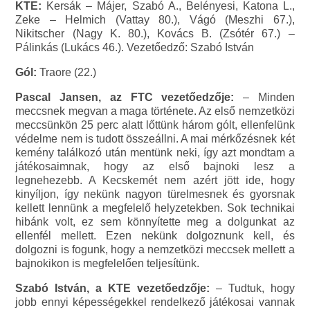
KTE:
Kersák – Májer, Szabó A., Belényesi, Katona L.,
Zeke – Helmich (Vattay 80.), Vágó (Meszhi 67.),
Nikitscher (Nagy K. 80.), Kovács B. (Zsótér 67.) –
Pálinkás (Lukács 46.). Vezetőedző: Szabó István
Gól:
Traore (22.)
Pascal Jansen, az FTC vezetőedzője:
– Minden
meccsnek megvan a maga története. Az első nemzetközi
meccsünkön 25 perc alatt lőttünk három gólt, ellenfelünk
védelme nem is tudott összeállni. A mai mérkőzésnek két
kemény találkozó után mentünk neki, így azt mondtam a
játékosaimnak, hogy az első bajnoki lesz a
legnehezebb. A Kecskemét nem azért jött ide, hogy
kinyíljon, így nekünk nagyon türelmesnek és gyorsnak
kellett lennünk a megfelelő helyzetekben. Sok technikai
hibánk volt, ez sem könnyítette meg a dolgunkat az
ellenfél mellett. Ezen nekünk dolgoznunk kell, és
dolgozni is fogunk, hogy a nemzetközi meccsek mellett a
bajnokikon is megfelelően teljesítünk.
Szabó István, a KTE vezetőedzője:
– Tudtuk, hogy
jobb ennyi képességekkel rendelkező játékosai vannak