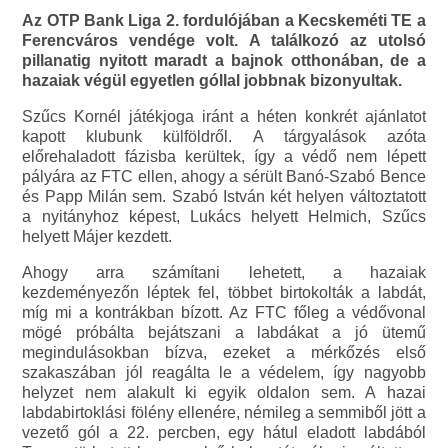
Az OTP Bank Liga 2. fordulójában a Kecskeméti TE a
Ferencváros vendége volt. A találkozó az utolsó
pillanatig nyitott maradt a bajnok otthonában, de a
hazaiak végül egyetlen góllal jobbnak bizonyultak.
Szűcs Kornél játékjoga iránt a héten konkrét ajánlatot
kapott klubunk külföldről. A tárgyalások azóta
előrehaladott fázisba kerültek, így a védő nem lépett
pályára az FTC ellen, ahogy a sérült Banó-Szabó Bence
és Papp Milán sem. Szabó István két helyen változtatott
a nyitányhoz képest, Lukács helyett Helmich, Szűcs
helyett Májer kezdett.
Ahogy arra számítani lehetett, a hazaiak
kezdeményezőn léptek fel, többet birtokolták a labdát,
míg mi a kontrákban bízott. Az FTC főleg a védővonal
mögé próbálta bejátszani a labdákat a jó ütemű
megindulásokban bízva, ezeket a mérkőzés első
szakaszában jól reagálta le a védelem, így nagyobb
helyzet nem alakult ki egyik oldalon sem. A hazai
labdabirtoklási fölény ellenére, némileg a semmiből jött a
vezető gól a 22. percben, egy hátul eladott labdából