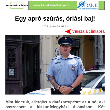
Egy apró szúrás, óriási baj!
2024. június 28. 01:01
Vissza a címlapra
Mint kiderült, allergiás a darázscsípésre az a nő, aki
összeesett a kiskunfélegyházi állomáson. Két