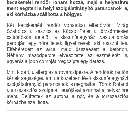
kecskeméti rendőr rohant hozzá, majd a helyszínre
ment segíteni a helyi szolgálatirányító parancsnok is,
aki kórházba szállította a hölgyet.
Két kecskeméti rendőr vonatokat ellenőrzött. Virág
Szabolcs r. zászlós és Kócsó Péter r. törzsőrmester
csütörtökön délelőtt a kiskunfélegyházi vasútállomás
peronján egy nőre lettek figyelmesek, aki rosszul lett.
Elfehéredett az arca, majd összeesett a betonon.
Néhány másodpercre elveszítette az eszméletét is,
ugyanis a jobb combját megcsípte egy darázs.
Mint kiderült, allergiás a rovarcsípésre. A rendőrök rádión
kértek segítséget, amit a közelben lévő kiskunfélegyházi
szolgálatirányító parancsnok is meghallott. Török Roland
r. törzszászlós szolgálati autójával azonnal a helyszínre
ment. Beültették az autóba a nőt, és a törzszászlós
kórházba szállította.