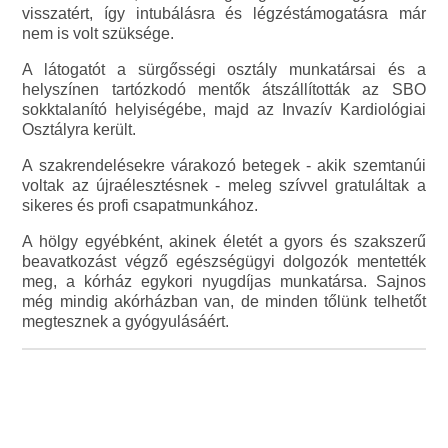
visszatért, így intubálásra és légzéstámogatásra már
nem is volt szüksége.
A látogatót a sürgősségi osztály munkatársai és a
helyszínen tartózkodó mentők átszállították az SBO
sokktalanító helyiségébe, majd az Invazív Kardiológiai
Osztályra került.
A szakrendelésekre várakozó betegek - akik szemtanúi
voltak az újraélesztésnek - meleg szívvel gratuláltak a
sikeres és profi csapatmunkához.
A hölgy egyébként, akinek életét a gyors és szakszerű
beavatkozást végző egészségügyi dolgozók mentették
meg, a kórház egykori nyugdíjas munkatársa. Sajnos
még mindig akórházban van, de minden tőlünk telhetőt
megtesznek a gyógyulásáért.