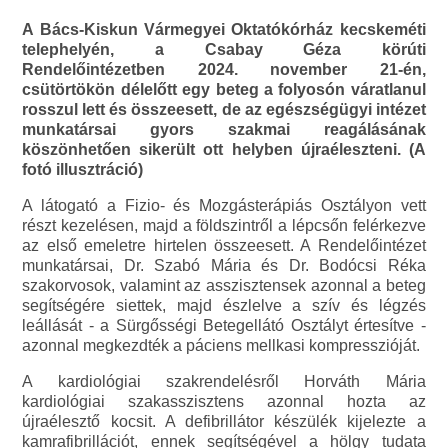
A Bács-Kiskun Vármegyei Oktatókórház kecskeméti
telephelyén, a Csabay Géza körúti
Rendelőintézetben 2024. november 21-én,
csütörtökön délelőtt egy beteg a folyosón váratlanul
rosszul lett és összeesett, de az egészségügyi intézet
munkatársai gyors szakmai reagálásának
köszönhetően sikerült ott helyben újraéleszteni. (A
fotó illusztráció)
A látogató a Fizio- és Mozgásterápiás Osztályon vett
részt kezelésen, majd a földszintről a lépcsőn felérkezve
az első emeletre hirtelen összeesett. A Rendelőintézet
munkatársai, Dr. Szabó Mária és Dr. Bodócsi Réka
szakorvosok, valamint az asszisztensek azonnal a beteg
segítségére siettek, majd észlelve a szív és légzés
leállását - a Sürgősségi Betegellátó Osztályt értesítve -
azonnal megkezdték a páciens mellkasi kompresszióját.
A kardiológiai szakrendelésről Horváth Mária
kardiológiai szakasszisztens azonnal hozta az
újraélesztő kocsit. A defibrillátor készülék kijelezte a
kamrafibrillációt, ennek segítségével a hölgy tudata