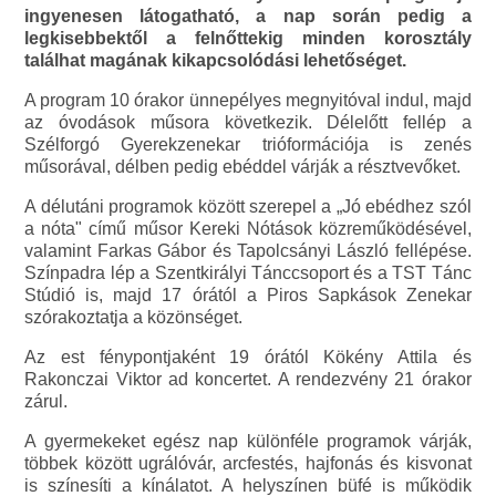
ingyenesen látogatható, a nap során pedig a
legkisebbektől a felnőttekig minden korosztály
találhat magának kikapcsolódási lehetőséget.
A program 10 órakor ünnepélyes megnyitóval indul, majd
az óvodások műsora következik. Délelőtt fellép a
Szélforgó Gyerekzenekar trióformációja is zenés
műsorával, délben pedig ebéddel várják a résztvevőket.
A délutáni programok között szerepel a „Jó ebédhez szól
a nóta" című műsor Kereki Nótások közreműködésével,
valamint Farkas Gábor és Tapolcsányi László fellépése.
Színpadra lép a Szentkirályi Tánccsoport és a TST Tánc
Stúdió is, majd 17 órától a Piros Sapkások Zenekar
szórakoztatja a közönséget.
Az est fénypontjaként 19 órától Kökény Attila és
Rakonczai Viktor ad koncertet. A rendezvény 21 órakor
zárul.
A gyermekeket egész nap különféle programok várják,
többek között ugrálóvár, arcfestés, hajfonás és kisvonat
is színesíti a kínálatot. A helyszínen büfé is működik