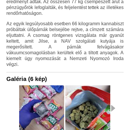
eredményt adtak. Az összesen 77 kg csempészett árut a
pénzügyőrök lefoglalták, és feljelentést tettek az illetékes
rendőrhatóságon.
Az egyik legsúlyosabb esetben 66 kilogramm kannabiszt
próbáltak ülőpárnák belsejébe rejtve, a címzett számára
eljuttatni. A csomag röntgenes vizsgálata már gyanút
keltett, amit Jilse, a NAV szolgálati kutyája is
megerősített. A párnák felvágásakor
vákuumcsomagolásban kerültek elő a tiltott anyagok. A
kiemelt ügy nyomozását a Nemzeti Nyomozó Iroda
végzi.
Galéria (6 kép)