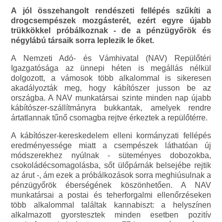
A jól összehangolt rendészeti fellépés szűkíti a
drogcsempészek mozgásterét, ezért egyre újabb
trükkökkel próbálkoznak - de a pénzügyőrök és
négylábú társaik sorra leplezik le őket.
A Nemzeti Adó- és Vámhivatal (NAV) Repülőtéri
Igazgatósága az ünnepi héten is megállás nélkül
dolgozott, a vámosok több alkalommal is sikeresen
akadályozták meg, hogy kábítószer jusson be az
országba. A NAV munkatársai szinte minden nap újabb
kábítószer-szállítmányra bukkantak, amelyek rendre
ártatlannak tűnő csomagba rejtve érkeztek a repülőtérre.
A kábítószer-kereskedelem elleni kormányzati fellépés
eredményessége miatt a csempészek láthatóan új
módszerekhez nyúlnak - süteményes dobozokba,
csokoládécsomagolásba, sőt ülőpárnák belsejébe rejtik
az árut -, ám ezek a próbálkozások sorra meghiúsulnak a
pénzügyőrök éberségének köszönhetően. A NAV
munkatársai a postai és teherforgalmi ellenőrzéseken
több alkalommal találtak kannabiszt: a helyszínen
alkalmazott gyorstesztek minden esetben pozitív