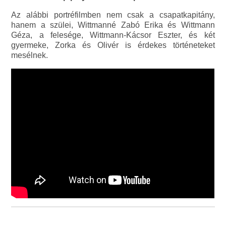
Az alábbi portréfilmben nem csak a csapatkapitány,
hanem a szülei, Wittmanné Zabó Erika és Wittmann
Géza, a felesége, Wittmann-Kácsor Eszter, és két
gyermeke, Zorka és Olivér is érdekes történeteket
mesélnek.