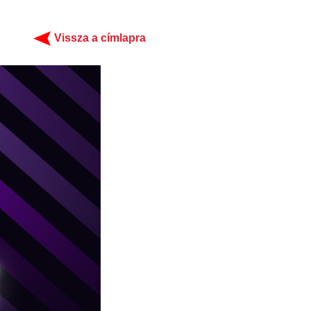
Vissza a címlapra