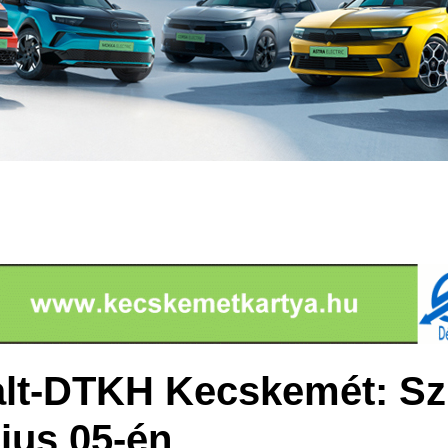
lt-DTKH Kecskemét: Sz
ius 05-én