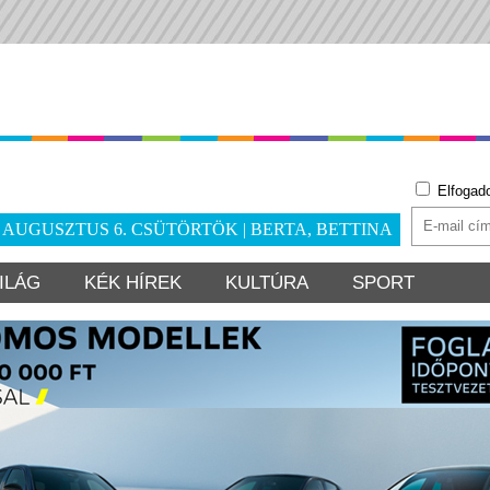
Elfogad
. AUGUSZTUS 6. CSÜTÖRTÖK | BERTA, BETTINA
ILÁG
KÉK HÍREK
KULTÚRA
SPORT