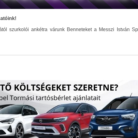
atóink!
tól szurkolói ankétra várunk Benneteket a Messzi István S