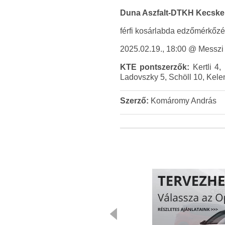
Duna Aszfalt-DTKH Kecskemé
férfi kosárlabda edzőmérkőz
2025.02.19., 18:00 @ Messzi 
KTE pontszerzők:
Kertli 4,
Ladovszky 5, Schöll 10, Kelen
Szerző:
Komáromy András