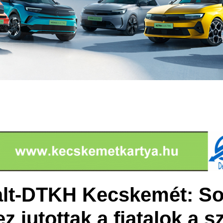
alt-DTKH Kecskemét: S
z jutottak a fiatalok a s