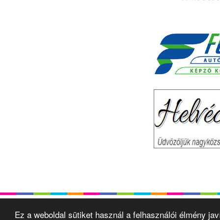
Ez a weboldal sütiket használ a felhasználói élmény ja