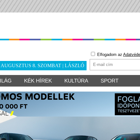
Elfogadom az
Adatvéde
. AUGUSZTUS 8. SZOMBAT | LÁSZLÓ
ILÁG
KÉK HÍREK
KULTÚRA
SPORT