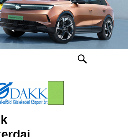
ok
zerdai