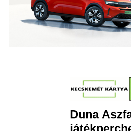
Duna Aszf
játékperche