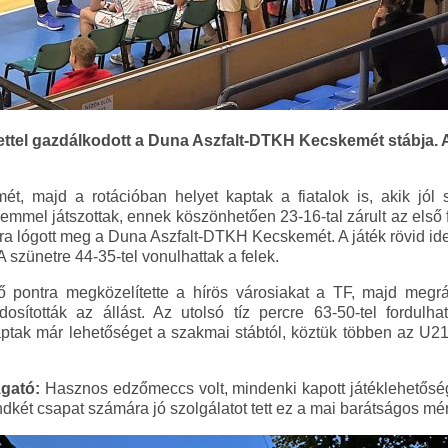
ttel gazdálkodott a Duna Aszfalt-DTKH Kecskemét stábja. A f
ét, majd a rotációban helyet kaptak a fiatalok is, akik jól
emmel játszottak, ennek köszönhetően 23-16-tal zárult az első 
 lógott meg a Duna Aszfalt-DTKH Kecskemét. A játék rövid ideig
A szünetre 44-35-tel vonulhattak a felek.
ő pontra megközelítette a hírös városiakat a TF, majd megr
dosították az állást. Az utolsó tíz percre 63-50-tel fordulh
ptak már lehetőséget a szakmai stábtól, köztük többen az U2
zgató:
Hasznos edzőmeccs volt, mindenki kapott játéklehetőséget
ndkét csapat számára jó szolgálatot tett ez a mai barátságos m