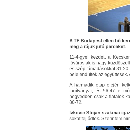
A TF Budapest ellen bő kere
meg a rájuk jutó perceket.
11-4-gyel kezdett a Kecskem
fővárosiak is nagy küzdőszell
és szép támadásokkal 31-20-ra
belelendültek az együttesek. 
A harmadik etap elején kett
tanítványai, és 56-47-re mó
negyedben csak a fiatalok ka
80-72.
Ivkovic Stojan szakmai iga
sokat fejlődtek. Szerintem mi