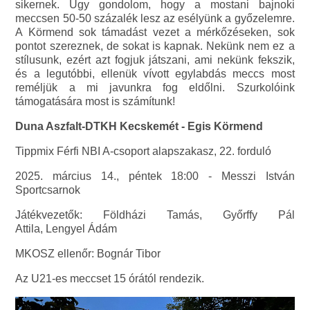
sikernek. Úgy gondolom, hogy a mostani bajnoki
meccsen 50-50 százalék lesz az esélyünk a győzelemre.
A Körmend sok támadást vezet a mérkőzéseken, sok
pontot szereznek, de sokat is kapnak. Nekünk nem ez a
stílusunk, ezért azt fogjuk játszani, ami nekünk fekszik,
és a legutóbbi, ellenük vívott egylabdás meccs most
reméljük a mi javunkra fog eldőlni. Szurkolóink
támogatására most is számítunk!
Duna Aszfalt-DTKH Kecskemét - Egis Körmend
Tippmix Férfi NBI A-csoport alapszakasz, 22. forduló
2025. március 14., péntek 18:00 - Messzi István
Sportcsarnok
Játékvezetők: Földházi Tamás, Győrffy Pál
Attila, Lengyel Ádám
MKOSZ ellenőr: Bognár Tibor
Az U21-es meccset 15 órától rendezik.