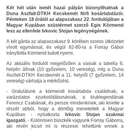
Két hét után ismét hazai pályán bizonyíthatnak a
Duna Aszfalt-DTKH Kecskemét férfi kosárlabdázói.
Pénteken 18 órától az alapszakasz 22. fordulójában a
Magyar Kupában ezüstérmet szerző Egis Körmend
lesz az ellenfele Ivkovic Stojan legénységének.
A két gárda az alapaszakasz 9. körében szoros ütközetet
vívott egymással, és végül 82-80-ra a Forray Gábor
irányította Körmend tudott nyerni.
Az aktuális fordulót megelőzően a vasiak a tabella 6.
helyén állnak (10 győzelem, 10 vereség), míg a Duna
Aszfalt-DTKH Kecskemét a 11. helyről (7 győzelem, 14
vereség) várhatja a mérkőzést.
- Gratulálunk a körmendi kosárlabda családnak, a
varázslatos szurkolótáboruknak, a klublegendának
Ferencz Csabának, és persze mindenkinek, aki kivette a
részét abból, hogy a döntőig meneteltek a Magyar
Kupában - nyilatkozta
Ivkovic Stojan szakmai
igazgató.
- Különösen büszkék vagyunk Forray Gáborra,
aki révén kicsit mi is részesei lehettünk ennek a