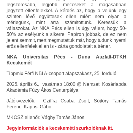
legszorosabb, legjobb meccseket a magasabban
jegyzett ellenfelekkel. A kérdés az, hogy a velünk egy
szinten lévő együttesek ellen miért nem olyan a
mérlegünk, mint arra számítottunk. Keressük a
válaszokat. Az NKA Pécs ellen is úgy vélem, hogy 50-
50% az esélyünk a sikerre. Papíron jobbak, de ez nem
jelent semmit, mert megmutattuk már, hogy tudunk nyerni
erős ellenfelek ellen is - zárta gondolatait a tréner.
NKA Universitas Pécs - Duna Aszfalt-DTKH
Kecskemét
Tippmix Férfi NBI A-csoport alapszakasz, 25. forduló
2025. április 6., vasárnap 18:00 @ Nemzeti Kosárlabda
Akadémia Fűzy Ákos Centerpálya
Játékvezetők: Cziffra Csaba Zsolt, Söjtöry Tamás
Ferenc, Kapusi Gábor
MKOSZ ellenőr: Vághy Tamás János
Jegyinformációk a kecskeméti szurkolóknak itt.