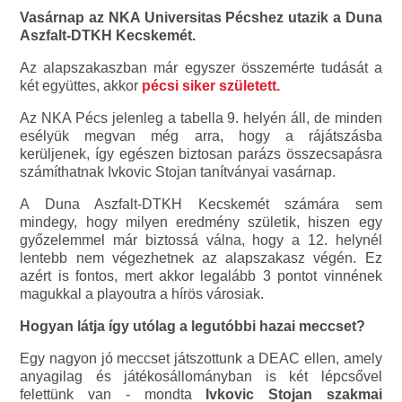
Vasárnap az NKA Universitas Pécshez utazik a Duna
Aszfalt-DTKH Kecskemét.
Az alapszakaszban már egyszer összemérte tudását a
két együttes, akkor
pécsi siker született.
Az NKA Pécs jelenleg a tabella 9. helyén áll, de minden
esélyük megvan még arra, hogy a rájátszásba
kerüljenek, így egészen biztosan parázs összecsapásra
számíthatnak Ivkovic Stojan tanítványai vasárnap.
A Duna Aszfalt-DTKH Kecskemét számára sem
mindegy, hogy milyen eredmény születik, hiszen egy
győzelemmel már biztossá válna, hogy a 12. helynél
lentebb nem végezhetnek az alapszakasz végén. Ez
azért is fontos, mert akkor legalább 3 pontot vinnének
magukkal a playoutra a hírös városiak.
Hogyan látja így utólag a legutóbbi hazai meccset?
Egy nagyon jó meccset játszottunk a DEAC ellen, amely
anyagilag és játékosállományban is két lépcsővel
felettünk van - mondta
Ivkovic Stojan szakmai