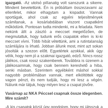
igazgató.
-Az utolsó pillanatig volt sanszunk a sikerre.
Mindent bevetettünk. Én is próbáltam összezavarni az
ellenfelet, mikor elhagytam a kispadot. Vannak
sportágak, ahol csak az egyéni teljesítmények
számítanak, a kosárlabdában viszont csapatként
működünk. Pontosan tudta mindenki, mi a feladata. Nem
nekünk állt a zászló a meccset megelőzően, de
megmutattuk, hogy tudunk erős csapatok ellen is ki-ki
meccset vívni. Több hibát vétettünk, ami a rutintalanság
számlájára is írható. Jobban állunk most, mint azt sokan
jósolták a szezon előtt. Egyetértek azokkal, akik úgy
vélik, hogy nem jó a szakmai igazgató, edző. Nincs rossz
játékos, csak rossz szakemberek. Továbbra is üzenem a
játékosaimnak, hogy csak bennem kereshető a hiba,
senki másban. Szerintem egyébként máshol sokkal
nagyobb problémában vannak, mert elköltöttek egy
vagon pénzt, és nem tudják, hogy mi lesz a végén.
Nálunk már látjuk, hogy milyen lesz a csapat jövőre.
Vasárnap az NKA Péccsel csapnak össze idegenben.
Mire számít?
-A kis csapatok közül úgy gondolom, hogy mi játsszuk a