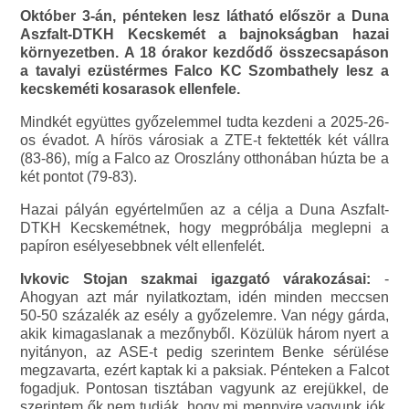
Október 3-án, pénteken lesz látható először a Duna
Aszfalt-DTKH Kecskemét a bajnokságban hazai
környezetben. A 18 órakor kezdődő összecsapáson
a tavalyi ezüstérmes Falco KC Szombathely lesz a
kecskeméti kosarasok ellenfele.
Mindkét együttes győzelemmel tudta kezdeni a 2025-26-
os évadot. A hírös városiak a ZTE-t fektették két vállra
(83-86), míg a Falco az Oroszlány otthonában húzta be a
két pontot (79-83).
Hazai pályán egyértelműen az a célja a Duna Aszfalt-
DTKH Kecskemétnek, hogy megpróbálja meglepni a
papíron esélyesebbnek vélt ellenfelét.
Ivkovic Stojan szakmai igazgató várakozásai:
-
Ahogyan azt már nyilatkoztam, idén minden meccsen
50-50 százalék az esély a győzelemre. Van négy gárda,
akik kimagaslanak a mezőnyből. Közülük három nyert a
nyitányon, az ASE-t pedig szerintem Benke sérülése
megzavarta, ezért kaptak ki a paksiak. Pénteken a Falcot
fogadjuk. Pontosan tisztában vagyunk az erejükkel, de
szerintem ők nem tudják, hogy mi mennyire vagyunk jók.