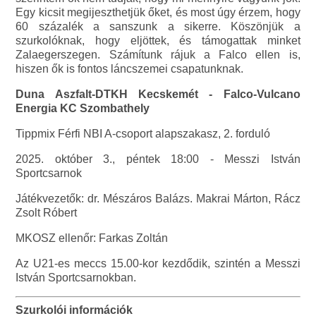
Egy kicsit megijeszthetjük őket, és most úgy érzem, hogy
60 százalék a sanszunk a sikerre. Köszönjük a
szurkolóknak, hogy eljöttek, és támogattak minket
Zalaegerszegen. Számítunk rájuk a Falco ellen is,
hiszen ők is fontos láncszemei csapatunknak.
Duna Aszfalt-DTKH Kecskemét - Falco-Vulcano
Energia KC Szombathely
Tippmix Férfi NBI A-csoport alapszakasz, 2. forduló
2025. október 3., péntek 18:00 - Messzi István
Sportcsarnok
Játékvezetők: dr. Mészáros Balázs. Makrai Márton, Rácz
Zsolt Róbert
MKOSZ ellenőr: Farkas Zoltán
Az U21-es meccs 15.00-kor kezdődik, szintén a Messzi
István Sportcsarnokban.
Szurkolói információk