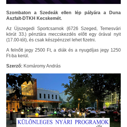
Szombaton a Szedeák ellen lép pályára a Duna
Aszfalt-DTKH Kecskemét.
Az Újszegedi Sportcsarnok (6726 Szeged, Temesvári
körút 33.) pénztára meccskezdés előtt egy órával nyit
(17.00-tól), és csak készpénzzel lehet fizetni.
A felnőtt jegy 2500 Ft, a diák és a nyugdíjas jegy 1250
Ft-ba kerül.
Szerző:
Komáromy András