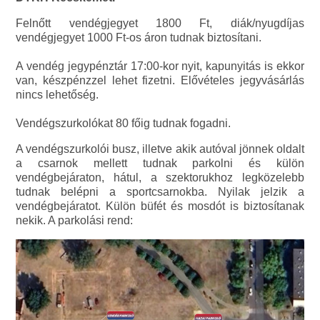
Felnőtt vendégjegyet 1800 Ft, diák/nyugdíjas
vendégjegyet 1000 Ft-os áron tudnak biztosítani.
A vendég jegypénztár 17:00-kor nyit, kapunyitás is ekkor
van, készpénzzel lehet fizetni. Elővételes jegyvásárlás
nincs lehetőség.
Vendégszurkolókat 80 főig tudnak fogadni.
A vendégszurkolói busz, illetve akik autóval jönnek oldalt
a csarnok mellett tudnak parkolni és külön
vendégbejáraton, hátul, a szektorukhoz legközelebb
tudnak belépni a sportcsarnokba. Nyilak jelzik a
vendégbejáratot. Külön büfét és mosdót is biztosítanak
nekik. A parkolási rend: