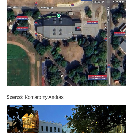
Szerző:
Komáromy András