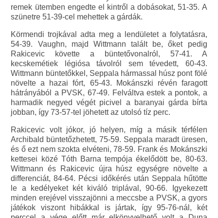
remek ütemben engedte el kintről a dobásokat, 51-35. A
szünetre 51-39-cel mehettek a gárdák.
Körmendi trojkával adta meg a lendületet a folytatásra,
54-39. Vaughn, majd Wittmann talált be, őket pedig
Rakicevic követte a büntetővonalról, 57-41. A
kecskemétiek légiósa távolról sem tévedett, 60-43.
Wittmann büntetőkkel, Seppala hármassal húsz pont fölé
növelte a hazai fórt, 65-43. Mokánszki révén faragott
hátrányából a PVSK, 67-49. Felváltva estek a pontok, a
harmadik negyed végét picivel a baranyai gárda bírta
jobban, így 73-57-tel jöhetett az utolsó tíz perc.
Rakicevic volt jókor, jó helyen, míg a másik térfélen
Archibald büntetőzhetett, 75-59. Seppala maradt üresen,
és ő ezt nem szokta elvéteni, 78-59. Frank és Mokánszki
kettesei közé Tóth Barna tempója ékelődött be, 80-63.
Wittmann és Rakicevic újra húsz egységre növelte a
differenciát, 84-64. Pécsi időkérés után Seppala hűtötte
le a kedélyeket két kiváló triplával, 90-66. Igyekezett
minden erejével visszajönni a meccsbe a PVSK, a gyors
játékok viszont hibákkal is jártak, így 95-76-nál, két
perccel a vége előtt már elkönyvelhető volt a Duna