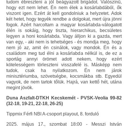
tudom ébreszteni a jól beágyazott brigádot. Valószínű,
hogy ezt nem lehet. Én nem élek a kosárlabdából, ők
viszont igen. Ezért át kell gondolniuk a helyzetet. Adok
két hetet, hogy tegyék rendbe a dolgokat, mert újra jönni
fogok. Azért harcoltam a magyar kosárlabda-válogatott
élén is sokáig, hogy tiszta, hierarchikus, becsületes
legyen a honi kosárlabda. Vagy álljon ki a gazda, mert
van egy, - aki nem is tehetséges - és mondja meg, hogy
nem jó az, amit én csinálok, vagy mondok. Én és a
családom meg tud élni a kosárlabda nélkül is, de ez a
sportág annyi örömet adott nekem, hogy ezért
kötelességem törleszteni visszafelé is. Másképp nem
tudok, csak ha nyilatkozom. Én nem járok
minisztériumba, szövetségbe, kocsmákba stb. Egyedül
vagyok, de nem tartok tőlük. Hajrá, van kettő hét, utána
megint jövök.
Duna Aszfalt-DTKH Kecskemét - PVSK-Veolia 99-82
(32-18, 19-21, 22-18, 26-25)
Tippmix Férfi NBI A-csoport playout, 8. forduló
2025. május 17., szombat 18:00 - Messzi István