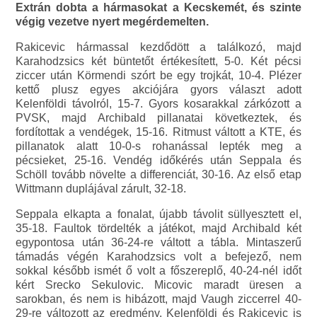
Extrán dobta a hármasokat a Kecskemét, és szinte
végig vezetve nyert megérdemelten.
Rakicevic hármassal kezdődött a találkozó, majd
Karahodzsics két büntetőt értékesített, 5-0. Két pécsi
ziccer után Körmendi szórt be egy trojkát, 10-4. Plézer
kettő plusz egyes akciójára gyors választ adott
Kelenföldi távolról, 15-7. Gyors kosarakkal zárkózott a
PVSK, majd Archibald pillanatai következtek, és
fordítottak a vendégek, 15-16. Ritmust váltott a KTE, és
pillanatok alatt 10-0-s rohanással lepték meg a
pécsieket, 25-16. Vendég időkérés után Seppala és
Schöll tovább növelte a differenciát, 30-16. Az első etap
Wittmann duplájával zárult, 32-18.
Seppala elkapta a fonalat, újabb távolit süllyesztett el,
35-18. Faultok tördelték a játékot, majd Archibald két
egypontosa után 36-24-re váltott a tábla. Mintaszerű
támadás végén Karahodzsics volt a befejező, nem
sokkal később ismét ő volt a főszereplő, 40-24-nél időt
kért Srecko Sekulovic. Micovic maradt üresen a
sarokban, és nem is hibázott, majd Vaugh ziccerrel 40-
29-re változott az eredmény. Kelenföldi és Rakicevic is