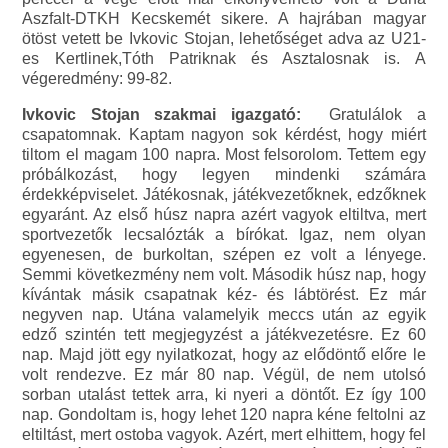
Aszfalt-DTKH Kecskemét sikere. A hajrában magyar
ötöst vetett be Ivkovic Stojan, lehetőséget adva az U21-
es Kertlinek,Tóth Patriknak és Asztalosnak is. A
végeredmény: 99-82.
Ivkovic Stojan szakmai igazgató:
Gratulálok a
csapatomnak. Kaptam nagyon sok kérdést, hogy miért
tiltom el magam 100 napra. Most felsorolom. Tettem egy
próbálkozást, hogy legyen mindenki számára
érdekképviselet. Játékosnak, játékvezetőknek, edzőknek
egyaránt. Az első húsz napra azért vagyok eltiltva, mert
sportvezetők lecsalózták a bírókat. Igaz, nem olyan
egyenesen, de burkoltan, szépen ez volt a lényege.
Semmi következmény nem volt. Második húsz nap, hogy
kívántak másik csapatnak kéz- és lábtörést. Ez már
negyven nap. Utána valamelyik meccs után az egyik
edző szintén tett megjegyzést a játékvezetésre. Ez 60
nap. Majd jött egy nyilatkozat, hogy az elődöntő előre le
volt rendezve. Ez már 80 nap. Végül, de nem utolsó
sorban utalást tettek arra, ki nyeri a döntőt. Ez így 100
nap. Gondoltam is, hogy lehet 120 napra kéne feltolni az
eltiltást, mert ostoba vagyok. Azért, mert elhittem, hogy fel