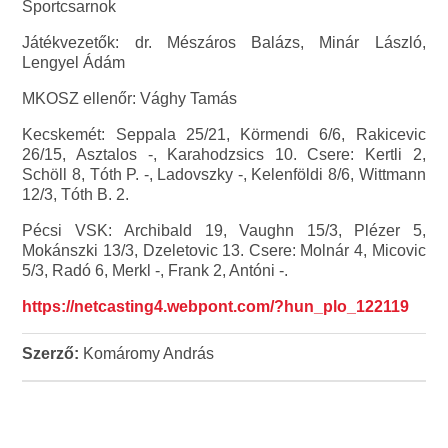
Sportcsarnok
Játékvezetők: dr. Mészáros Balázs, Minár László,
Lengyel Ádám
MKOSZ ellenőr: Vághy Tamás
Kecskemét: Seppala 25/21, Körmendi 6/6, Rakicevic
26/15, Asztalos -, Karahodzsics 10. Csere: Kertli 2,
Schöll 8, Tóth P. -, Ladovszky -, Kelenföldi 8/6, Wittmann
12/3, Tóth B. 2.
Pécsi VSK: Archibald 19, Vaughn 15/3, Plézer 5,
Mokánszki 13/3, Dzeletovic 13. Csere: Molnár 4, Micovic
5/3, Radó 6, Merkl -, Frank 2, Antóni -.
https://netcasting4.webpont.com/?hun_plo_122119
Szerző:
Komáromy András