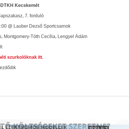
lt-DTKH Kecskemét
lapszakasz, 7. forduló
8:00 @ Lauber Dezső Sportcsarnok
s, Montgomery-Tóth Cecília, Lengyel Ádám
lt
ti szurkolóknak itt.
kezdődik