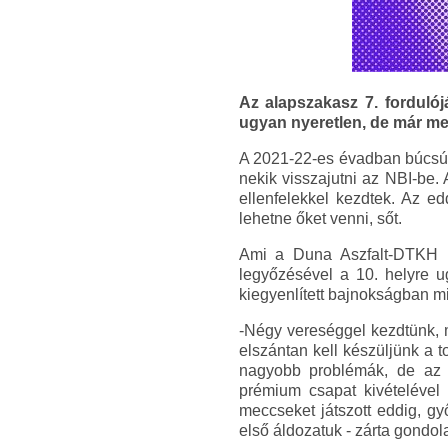
Az alapszakasz 7. fordul
ugyan nyeretlen, de már me
A 2021-22-es évadban búcsúzo
nekik visszajutni az NBI-be
ellenfelekkel kezdtek. Az ed
lehetne őket venni, sőt.
Ami a Duna Aszfalt-DTKH Ke
legyőzésével a 10. helyre u
kiegyenlített bajnokságban 
-Négy vereséggel kezdtünk, m
elszántan kell készüljünk a t
nagyobb problémák, de az 
prémium csapat kivételével
meccseket játszott eddig, g
első áldozatuk - zárta gondola