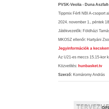
PVSK-Veolia - Duna Aszfa
Tippmix Férfi NBI A-csoport a
2024. november 1., péntek 1
Játékvezetők: Földházi Tamá
MKOSZ ellenőr: Hartyáni Zso
Jegyinformációk a kecskemé
Az U21-es meccs 15.15-kor 
Közvetítés:
hunbasket.tv
Szerző:
Komáromy András