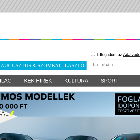
Elfogadom az
Adatvéde
. AUGUSZTUS 8. SZOMBAT | LÁSZLÓ
ILÁG
KÉK HÍREK
KULTÚRA
SPORT