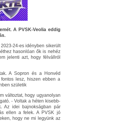
emét. A PVSK-Veolia eddig
ás.
 2023-24-es idényben sikerült
méthez hasonlóan ők is nehéz
 jelenti azt, hogy félvállról
attak. A Sopron és a Honvéd
 fontos lesz, hiszen ebben a
nben születik
em változtat, hogy ugyanolyan
gató. - Voltak a héten kisebb-
. Az idei bajnokságban pár
ás ellen a felek. A PVSK jó
teken, hogy ne mi legyünk az