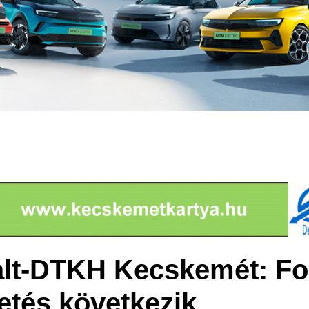
lt-DTKH Kecskemét: Fo
tés következik