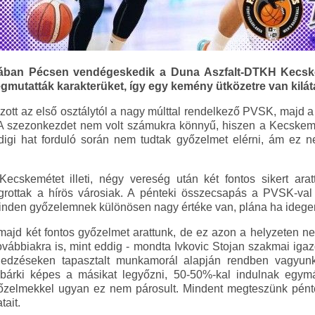
ójában Pécsen vendégeskedik a Duna Aszfalt-DTKH Kecsk
gmutatták karakterüket, így egy kemény ütközetre van kilát
tt az első osztálytól a nagy múlttal rendelkező PVSK, majd a
. A szezonkezdet nem volt számukra könnyű, hiszen a Kecske
digi hat forduló során nem tudtak győzelmet elérni, ám ez nem
cskemétet illeti, négy vereség után két fontos sikert ar
grottak a hírös városiak. A pénteki összecsapás a PVSK-val
minden győzelemnek különösen nagy értéke van, plána ha idege
ajd két fontos győzelmet arattunk, de ez azon a helyzeten n
ovábbiakra is, mint eddig - mondta Ivkovic Stojan szakmai igaz
edzéseken tapasztalt munkamorál alapján rendben vagyunk
 bárki képes a másikat legyőzni, 50-50%-kal indulnak egym
yőzelmekkel ugyan ez nem párosult. Mindent megteszünk pén
tait.