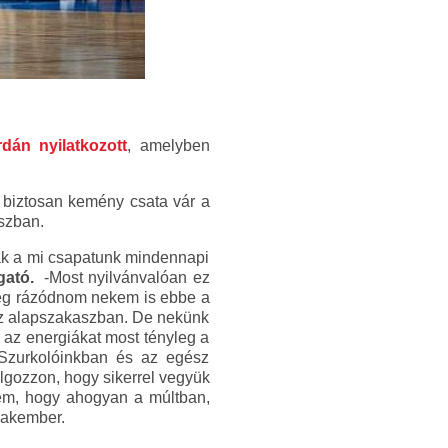
rdán nyilatkozott
, amelyben
 biztosan kemény csata vár a
aszban.
ak a mi csapatunk mindennapi
gató.
-Most nyilvánvalóan ez
 még rázódnom nekem is ebbe a
 az alapszakaszban. De nekünk
az energiákat most tényleg a
. Szurkolóinkban és az egész
lgozzon, hogy sikerrel vegyük
lem, hogy ahogyan a múltban,
szakember.