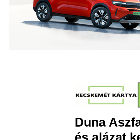
Duna Aszfa
és alázat k