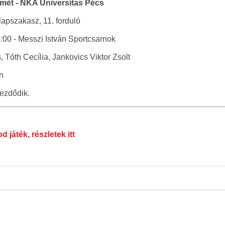
ét - NKA Universitas Pécs
lapszakasz, 11. forduló
:00 - Messzi István Sportcsarnok
 Tóth Cecília, Jankovics Viktor Zsolt
n
ezdődik.
 játék, részletek itt