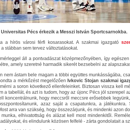
Universitas Pécs érkezik a Messzi István Sportcsarnokba.
ba a hírös városi férfi kosarasokat. A szakmai igazgató
sze
 a stábban sem tervez változtatásokat.
 mérleggel áll a pontvadászat középmezőnyében, így egészen
re, amely szeretné harmadik sikerét bezsebelni az alapszak
en nem ástam bele magam a többi együttes munkásságába, cs
 mondta a mérkőzést megelőzően
Ivkovic Stojan szakmai igaz
lmérni a soron következő ellenfeleinket. Biztosan vissza kell
m a tabellát, és azt is tudom, hogy az újonc Pécs jól szerepel
ll koncentrálnunk, hogy meccsről meccsre erősebbek legyünk, 
összpontosítanunk, azaz saját a csapatunkra, a játékunkra
ost arra van szükség, hogy összezárjunk, és mindenki azon do
k munka, elhivatottság és alázat kell most mindenkitől. Remé
kadályokat, és elindulunk közösen felfelé - zárta gondolatait a 