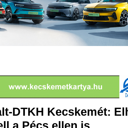
lt-DTKH Kecskemét: Elh
ell a Pécs ellen is