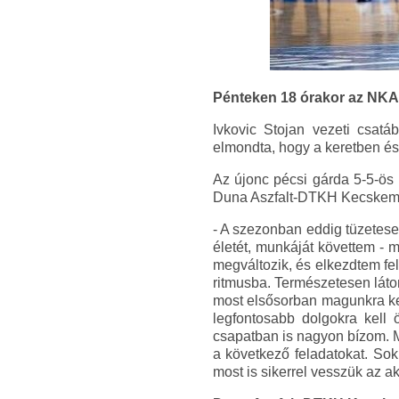
Pénteken 18 órakor az NKA 
Ivkovic Stojan vezeti csatá
elmondta, hogy a keretben és
Az újonc pécsi gárda 5-5-ös
Duna Aszfalt-DTKH Kecskemét
- A szezonban eddig tüzetes
életét, munkáját követtem -
megváltozik, és elkezdtem fe
ritmusba. Természetesen láto
most elsősorban magunkra ke
legfontosabb dolgokra kell 
csapatban is nagyon bízom. M
a következő feladatokat. So
most is sikerrel vesszük az a