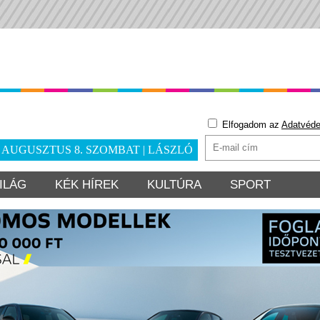
Elfogadom az
Adatvéde
. AUGUSZTUS 8. SZOMBAT | LÁSZLÓ
ILÁG
KÉK HÍREK
KULTÚRA
SPORT