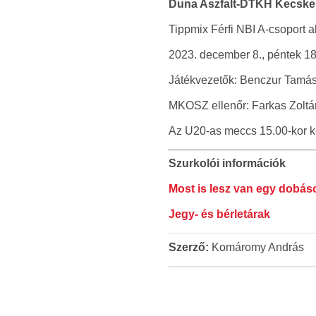
Duna Aszfalt-DTKH Kecskem
Tippmix Férfi NBI A-csoport a
2023. december 8., péntek 18
Játékvezetők: Benczur Tamás,
MKOSZ ellenőr: Farkas Zoltá
Az U20-as meccs 15.00-kor k
Szurkolói információk
Most is lesz van egy dobásod
Jegy- és bérletárak
Szerző:
Komáromy András