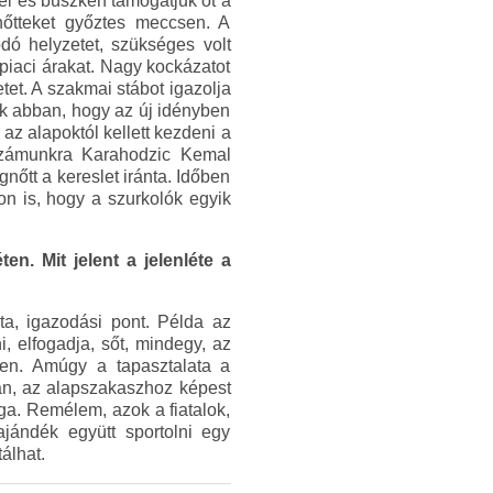
tel és büszkén támogatjuk őt a
nőtteket győztes meccsen. A
dó helyzetet, szükséges volt
 piaci árakat. Nagy kockázatot
tet. A szakmai stábot igazolja
zunk abban, hogy az új idényben
az alapoktól kellett kezdeni a
 számunkra Karahodzic Kemal
nőtt a kereslet iránta. Időben
n is, hogy a szurkolók egyik
n. Mit jelent a jelenléte a
ta, igazodási pont. Példa az
, elfogadja, sőt, mindegy, az
ben. Amúgy a tapasztalata a
an, az alapszakaszhoz képest
ga. Remélem, azok a fiatalok,
ajándék együtt sportolni egy
álhat.