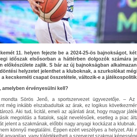
mét 11. helyen fejezte be a 2024-25-ös bajnokságot, két 
legi időszak elsősorban a háttérben dolgozók számára jel
on előkészülete zajlik. S bár az új bajnokságban alkalmaza
öntési helyzetet jelenthet a kluboknak, a szurkolókat még
a kecskeméti csapat összetétele, változik-e a játékospolitik
c, amelyben érvényesülni kell?
mondta Sörös Jenő, a sportszervezet ügyvezetője. – Az 
t még inkább elszabadultak az árak, ez logikus következmé
rozó. Aki tud, licitál, emeli az ajánlati árat, hogy magyar ját
sik megoldás a fiatalok, saját nevelésűek, esetleg a piac álta
 jelent a szakmának, előbbi nagy anyagi kockázat a klubnak.
e nem könnyű megtalálni. Éppen ezért veszélyes a helyzet. Aki 
át anyagilag, vagy túlértékelheti a szervezet szakmai képessége