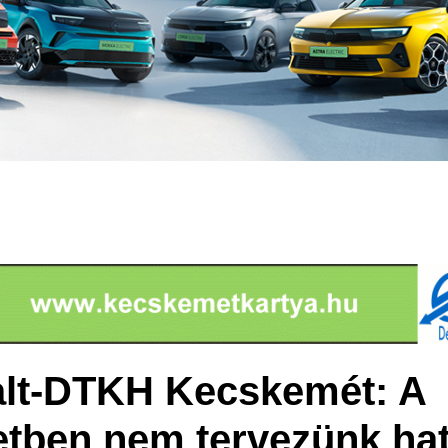
alt-DTKH Kecskemét: A
etben nem tervezünk ha