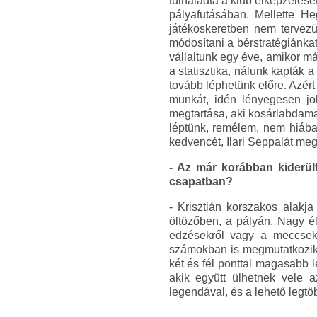
túlhaladta a klub elképzelésé
pályafutásában. Mellette H
játékoskeretben nem tervezü
módosítani a bérstratégiánkat
vállaltunk egy éve, amikor má
a statisztika, nálunk kapták a
tovább léphetünk előre. Azért
munkát, idén lényegesen jo
megtartása, aki kosárlabdamag
léptünk, remélem, nem hiába
kedvencét, Ilari Seppalát meg 
- Az már korábban kiderült
csapatban?
- Krisztián korszakos alakj
öltözőben, a pályán. Nagy él
edzésekről vagy a meccsekr
számokban is megmutatkozik.
két és fél ponttal magasabb 
akik együtt ülhetnek vele a
legendával, és a lehető legtöb