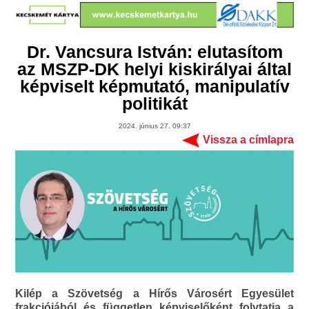
Dr. Vancsura István: elutasítom
az MSZP-DK helyi kiskirályai által
képviselt képmutató, manipulatív
politikát
2024. június 27. 09:37
Vissza a címlapra
Kilép a Szövetség a Hírős Városért Egyesület
frakciójából és független képviselőként folytatja a