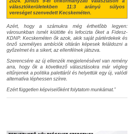
2024. június 9-ei önkormányzati választáson a
választókerületekben 11:3 arányú súlyos
vereséget szenvedett Kecskeméten.
Azért, hogy a számukra még érthetőbb legyen:
városunkban ismét kiütötte és lefocizta őket a Fidesz-
KDNP. Kecskeméten ők azok, akik saját pártérdekek és
önző személyes ambíciók oltárán képesek feláldozni a
győzelmet és a sikert, az ellenfélnek játszva.
Szerencsére az új ellenzék megjelenésével van remény
arra, hogy ők a következő választásokra már végleg
eltűnjenek a politika palettáról és helyettük egy új, valódi
alternatíva léphessen színre.
Ezért független képviselőként folytatom munkámat."