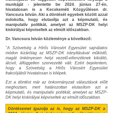
munkáját - jelentette be 2024. június 27-én,
hivatalosan is a Kecskeméti Közgyűlésen dr.
Vancsura István. Aki a döntését egyebek között azzal
indokolta, hogy elutasítja azt a képmutató, és
manipulatív politikát, amelyet az MSZP-DK helyi
kiskirályai képviseltek az elmúlt időszakban.
Dr. Vancsura István közleménye a következő:
"A Szövetség a Hírős Városért Egyesület sajnálatos
módon kizárólag az MSZP-DK irányításával működő,
magát önkényesen helyi vezető-ellenzéknek kikiáltó,
álcivil, álfüggetlen szervezetté vált. Ezért bejelentem,
hogy a Szövetség a Hírős Városért Egyesület
frakciójából hivatalosan is kilépek.
Ezt a döntést már az önkormányzati választások előtt
meghoztam, mert határozottan elutasítom azt a
képmutató, és manipulatív politikát, amelyet az MSZP-
DK helyi kiskirályai képviseltek az elmúlt időszakban.
Döntésemet igazolja az is, hogy az MSZP-DK a