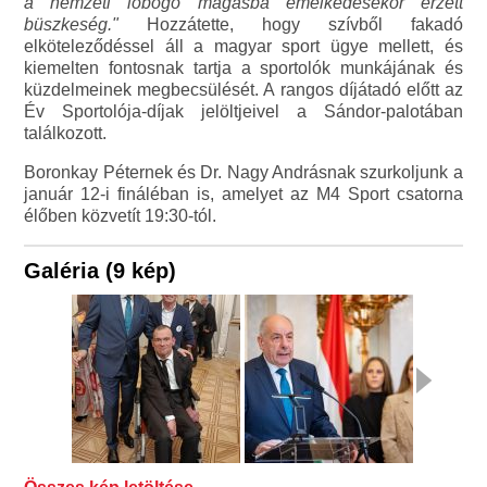
a nemzeti lobogó magasba emelkedésekor érzett
büszkeség."
Hozzátette, hogy szívből fakadó
elköteleződéssel áll a magyar sport ügye mellett, és
kiemelten fontosnak tartja a sportolók munkájának és
küzdelmeinek megbecsülését. A rangos díjátadó előtt az
Év Sportolója-díjak jelöltjeivel a Sándor-palotában
találkozott.
Boronkay Péternek és Dr. Nagy Andrásnak szurkoljunk a
január 12-i fináléban is, amelyet az M4 Sport csatorna
élőben közvetít 19:30-tól.
Galéria (9 kép)