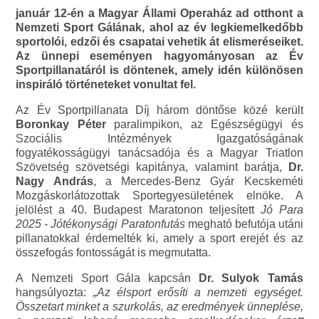
január 12-én a Magyar Állami Operaház ad otthont a
Nemzeti Sport Gálának, ahol az év legkiemelkedőbb
sportolói, edzői és csapatai vehetik át elismeréseiket.
Az ünnepi eseményen hagyományosan az Év
Sportpillanatáról is döntenek, amely idén különösen
inspiráló történeteket vonultat fel.
Az Év Sportpillanata Díj három döntőse közé került
Boronkay Péter
paralimpikon, az Egészségügyi és
Szociális Intézmények Igazgatóságának
fogyatékosságügyi tanácsadója és a Magyar Triatlon
Szövetség szövetségi kapitánya, valamint barátja,
Dr.
Nagy András
, a Mercedes-Benz Gyár Kecskeméti
Mozgáskorlátozottak Sportegyesületének elnöke. A
jelölést a 40. Budapest Maratonon teljesített
Jó Para
2025 - Jótékonysági Paratonfutás
megható befutója utáni
pillanatokkal érdemelték ki, amely a sport erejét és az
összefogás fontosságát is megmutatta.
A Nemzeti Sport Gála kapcsán
Dr. Sulyok Tamás
hangsúlyozta:
„Az élsport erősíti a nemzeti egységet.
Összetart minket a szurkolás, az eredmények ünneplése,