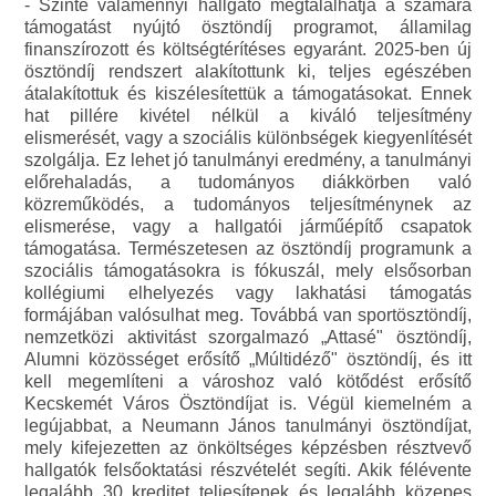
- Szinte valamennyi hallgató megtalálhatja a számára
támogatást nyújtó ösztöndíj programot, államilag
finanszírozott és költségtérítéses egyaránt. 2025-ben új
ösztöndíj rendszert alakítottunk ki, teljes egészében
átalakítottuk és kiszélesítettük a támogatásokat. Ennek
hat pillére kivétel nélkül a kiváló teljesítmény
elismerését, vagy a szociális különbségek kiegyenlítését
szolgálja. Ez lehet jó tanulmányi eredmény, a tanulmányi
előrehaladás, a tudományos diákkörben való
közreműködés, a tudományos teljesítménynek az
elismerése, vagy a hallgatói járműépítő csapatok
támogatása. Természetesen az ösztöndíj programunk a
szociális támogatásokra is fókuszál, mely elsősorban
kollégiumi elhelyezés vagy lakhatási támogatás
formájában valósulhat meg. Továbbá van sportösztöndíj,
nemzetközi aktivitást szorgalmazó „Attasé" ösztöndíj,
Alumni közösséget erősítő „Múltidéző" ösztöndíj, és itt
kell megemlíteni a városhoz való kötődést erősítő
Kecskemét Város Ösztöndíjat is. Végül kiemelném a
legújabbat, a Neumann János tanulmányi ösztöndíjat,
mely kifejezetten az önköltséges képzésben résztvevő
hallgatók felsőoktatási részvételét segíti. Akik félévente
legalább 30 kreditet teljesítenek és legalább közepes