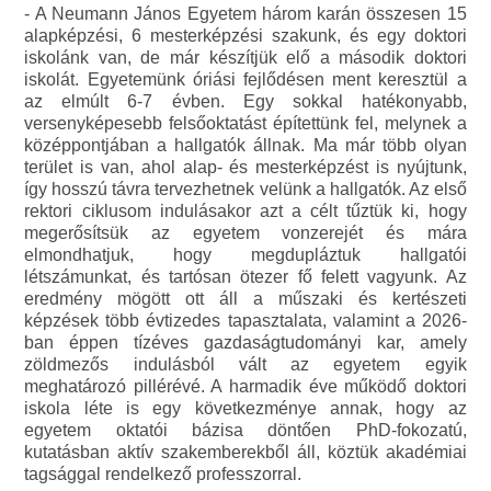
- A Neumann János Egyetem három karán összesen 15
alapképzési, 6 mesterképzési szakunk, és egy doktori
iskolánk van, de már készítjük elő a második doktori
iskolát. Egyetemünk óriási fejlődésen ment keresztül a
az elmúlt 6-7 évben. Egy sokkal hatékonyabb,
versenyképesebb felsőoktatást építettünk fel, melynek a
középpontjában a hallgatók állnak. Ma már több olyan
terület is van, ahol alap- és mesterképzést is nyújtunk,
így hosszú távra tervezhetnek velünk a hallgatók. Az első
rektori ciklusom indulásakor azt a célt tűztük ki, hogy
megerősítsük az egyetem vonzerejét és mára
elmondhatjuk, hogy megdupláztuk hallgatói
létszámunkat, és tartósan ötezer fő felett vagyunk. Az
eredmény mögött ott áll a műszaki és kertészeti
képzések több évtizedes tapasztalata, valamint a 2026-
ban éppen tízéves gazdaságtudományi kar, amely
zöldmezős indulásból vált az egyetem egyik
meghatározó pillérévé. A harmadik éve működő doktori
iskola léte is egy következménye annak, hogy az
egyetem oktatói bázisa döntően PhD-fokozatú,
kutatásban aktív szakemberekből áll, köztük akadémiai
tagsággal rendelkező professzorral.