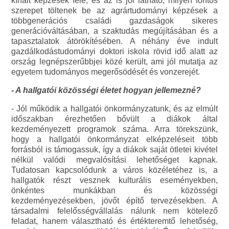
kínált képzések felé, és az is jól látható, milyen fontos
szerepet töltenek be az agrártudományi képzések a
többgenerációs családi gazdaságok sikeres
generációváltásában, a szaktudás megújításában és a
tapasztalatok átörökítésében. A néhány éve indult
gazdálkodástudományi doktori iskola rövid idő alatt az
ország legnépszerűbbjei közé került, ami jól mutatja az
egyetem tudományos megerősödését és vonzerejét.
- A hallgatói közösségi életet hogyan jellemezné?
- Jól működik a hallgatói önkormányzatunk, és az elmúlt
időszakban érezhetően bővült a diákok által
kezdeményezett programok száma. Arra törekszünk,
hogy a hallgatói önkormányzat elképzeléseit több
forrásból is támogassuk, így a diákok saját ötletei kivétel
nélkül valódi megvalósítási lehetőséget kapnak.
Tudatosan kapcsolódunk a város közéletéhez is, a
hallgatók részt vesznek kulturális eseményekben,
önkéntes munkákban és közösségi
kezdeményezésekben, jövőt építő tervezésekben. A
társadalmi felelősségvállalás nálunk nem kötelező
feladat, hanem választható és értékteremtő lehetőség,