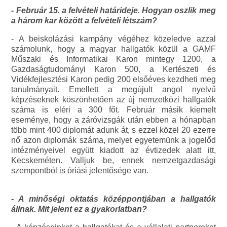
- Február 15. a felvételi határideje. Hogyan oszlik meg
a három kar között a felvételi létszám?
- A beiskolázási kampány végéhez közeledve azzal
számolunk, hogy a magyar hallgatók közül a GAMF
Műszaki és Informatikai Karon mintegy 1200, a
Gazdaságtudományi Karon 500, a Kertészeti és
Vidékfejlesztési Karon pedig 200 elsőéves kezdheti meg
tanulmányait. Emellett a megújult angol nyelvű
képzéseknek köszönhetően az új nemzetközi hallgatók
száma is eléri a 300 főt. Február másik kiemelt
eseménye, hogy a záróvizsgák után ebben a hónapban
több mint 400 diplomát adunk át, s ezzel közel 20 ezerre
nő azon diplomák száma, melyet egyetemünk a jogelőd
intézményeivel együtt kiadott az évtizedek alatt itt,
Kecskeméten. Valljuk be, ennek nemzetgazdasági
szempontból is óriási jelentősége van.
- A minőségi oktatás középpontjában a hallgatók
állnak. Mit jelent ez a gyakorlatban?