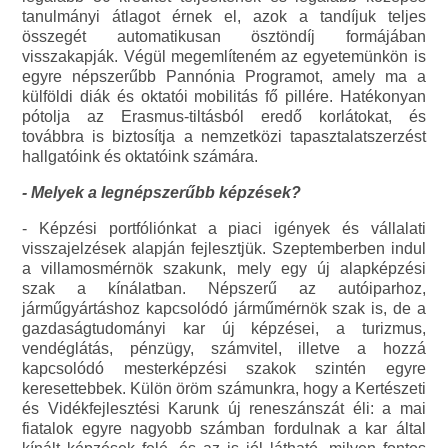
tanulmányi átlagot érnek el, azok a tandíjuk teljes
összegét automatikusan ösztöndíj formájában
visszakapják. Végül megemlíteném az egyetemünkön is
egyre népszerűbb Pannónia Programot, amely ma a
külföldi diák és oktatói mobilitás fő pillére. Hatékonyan
pótolja az Erasmus-tiltásból eredő korlátokat, és
továbbra is biztosítja a nemzetközi tapasztalatszerzést
hallgatóink és oktatóink számára.
- Melyek a legnépszerűbb képzések?
- Képzési portfóliónkat a piaci igények és vállalati
visszajelzések alapján fejlesztjük. Szeptemberben indul
a villamosmérnök szakunk, mely egy új alapképzési
szak a kínálatban. Népszerű az autóiparhoz,
járműgyártáshoz kapcsolódó járműmérnök szak is, de a
gazdaságtudományi kar új képzései, a turizmus,
vendéglátás, pénzügy, számvitel, illetve a hozzá
kapcsolódó mesterképzési szakok szintén egyre
keresettebbek. Külön öröm számunkra, hogy a Kertészeti
és Vidékfejlesztési Karunk új reneszánszát éli: a mai
fiatalok egyre nagyobb számban fordulnak a kar által