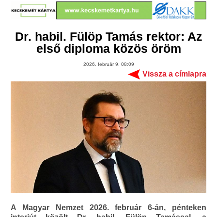
Dr. habil. Fülöp Tamás rektor: Az
első diploma közös öröm
2026. február 9. 08:09
Vissza a címlapra
A Magyar Nemzet 2026. február 6-án, pénteken