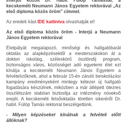
interjút közölt Dr. habil. Fülöp Tamással, a
kecskeméti Neumann János Egyetem rektorával „Az
első diploma közös öröm" címmel.
Az eredeti írást
IDE kattintva
olvashatják el!
Az első diploma közös öröm - Interjú a Neumann
János Egyetem rektorával
Életpályát megalapozó, minőségi és hallgatóbarát
oktatás az alapképzésektől a mesterszakokon át a
doktori iskoláig, széleskörű ösztöndíj program,
biztonságos város, közösséget adó egyetemi élet ezt
kínálja a kecskeméti Neumann János Egyetem a
felvételizőknek, ahol a február 15-én záruló beiskolázási
kampány eredményeként mintegy kétezer új hallgató
fogadására készülnek, miközben a már átlépett ötezres
összlétszám stabilan biztosítja az intézmény növekvő
erejét. A kecskeméti felsőoktatás töretlen sikeréről Dr.
habil. Fülöp Tamás rektorral beszélgettünk.
- Milyen képzéseket kínálnak a felvételi előtt
állóknak?