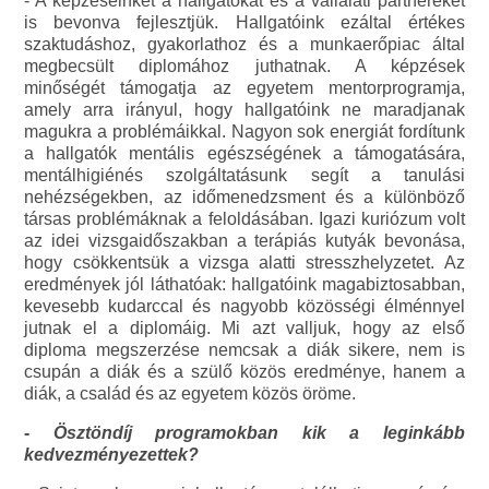
- A képzéseinket a hallgatókat és a vállalati partnereket
is bevonva fejlesztjük. Hallgatóink ezáltal értékes
szaktudáshoz, gyakorlathoz és a munkaerőpiac által
megbecsült diplomához juthatnak. A képzések
minőségét támogatja az egyetem mentorprogramja,
amely arra irányul, hogy hallgatóink ne maradjanak
magukra a problémáikkal. Nagyon sok energiát fordítunk
a hallgatók mentális egészségének a támogatására,
mentálhigiénés szolgáltatásunk segít a tanulási
nehézségekben, az időmenedzsment és a különböző
társas problémáknak a feloldásában. Igazi kuriózum volt
az idei vizsgaidőszakban a terápiás kutyák bevonása,
hogy csökkentsük a vizsga alatti stresszhelyzetet. Az
eredmények jól láthatóak: hallgatóink magabiztosabban,
kevesebb kudarccal és nagyobb közösségi élménnyel
jutnak el a diplomáig. Mi azt valljuk, hogy az első
diploma megszerzése nemcsak a diák sikere, nem is
csupán a diák és a szülő közös eredménye, hanem a
diák, a család és az egyetem közös öröme.
- Ösztöndíj programokban kik a leginkább
kedvezményezettek?