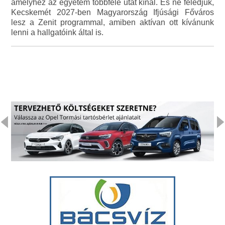
amelyhez az egyetem többféle utat kínál. És ne feledjük,
Kecskemét 2027-ben Magyarország Ifjúsági Főváros
lesz a Zenit programmal, amiben aktívan ott kívánunk
lenni a hallgatóink által is.