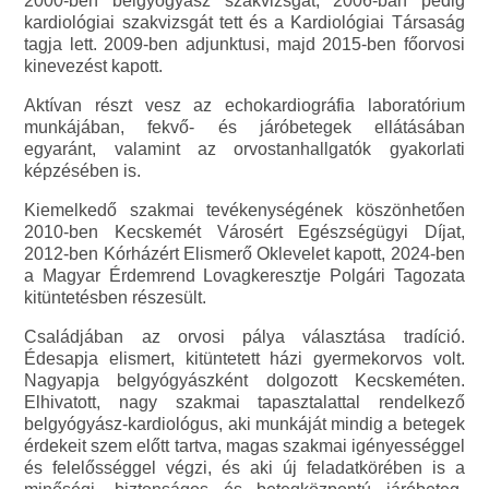
2000-ben belgyógyász szakvizsgát, 2006-ban pedig
kardiológiai szakvizsgát tett és a Kardiológiai Társaság
tagja lett. 2009-ben adjunktusi, majd 2015-ben főorvosi
kinevezést kapott.
Aktívan részt vesz az echokardiográfia laboratórium
munkájában, fekvő- és járóbetegek ellátásában
egyaránt, valamint az orvostanhallgatók gyakorlati
képzésében is.
Kiemelkedő szakmai tevékenységének köszönhetően
2010-ben Kecskemét Városért Egészségügyi Díjat,
2012-ben Kórházért Elismerő Oklevelet kapott, 2024-ben
a Magyar Érdemrend Lovagkeresztje Polgári Tagozata
kitüntetésben részesült.
Családjában az orvosi pálya választása tradíció.
Édesapja elismert, kitüntetett házi gyermekorvos volt.
Nagyapja belgyógyászként dolgozott Kecskeméten.
Elhivatott, nagy szakmai tapasztalattal rendelkező
belgyógyász-kardiológus, aki munkáját mindig a betegek
érdekeit szem előtt tartva, magas szakmai igényességgel
és felelősséggel végzi, és aki új feladatkörében is a