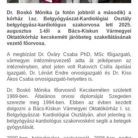
Dr. Boskó Mónika (a fotón jobbról a második) a
kórház I.sz. Belgyógyászat-Kardiológiai Osztály
belgyógyász-kardiológus szakorvosa lett 2025.
augusztus 1-től a Bács-Kiskun Vármegyei
Oktatókórház kecskeméti járóbeteg szakellátásának
vezető főorvosa.
A megbízást Dr. Óváry Csaba PhD, MSc főigazgató,
vármegyei intézményvezető adta át jelképesen az
intézményben, ahol jelen volt Ralovich Csilla ápolási
igazgató, Dr. Lénárt Endre orvosigazgató és Dr. Kiss
Ákos Csaba orvosigazgató-helyettes is.
Dr. Boskó Mónika főorvosnő Kecskeméten született
1969-ben. Általános orvosi diplomáját Szegeden
szerezte meg 1994-ben. Ebben az évben kezdett
dolgozni a Bács-Kiskun Vármegyei Oktatókórház I. sz.
Belgyógyászat- Kardiológiai Osztályán, ahol jelenleg is
belgyógyász-kardiológus szakorvosként segíti a betegek
gyógyulását.