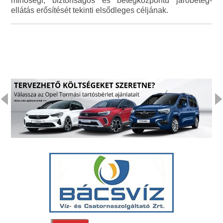
minőségi, biztonságos és betegközpontú járóbeteg-
ellátás erősítését tekinti elsődleges céljának.