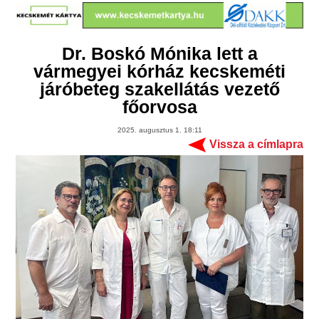
Dr. Boskó Mónika lett a
vármegyei kórház kecskeméti
járóbeteg szakellátás vezető
főorvosa
2025. augusztus 1. 18:11
Vissza a címlapra