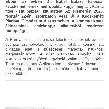
Ebben az évben Dr. Bábel Balázs kalocsa-
kecskeméti érsek metropolita kapja meg a „Parma
fidei - Hit pajzsa" kitüntetést. Az elismerést 2025.
február 22-én, szombaton veszi át a Kecskeméti
Piarista Gimnázium dísztermében, a kommunizmus
áldozatainak emléknapja alkalmából rendezett
ünnepségen.
A Parma fidei - Hit pajzsa kitüntetést azoknak az élő
egyházi személyeknek ítélik oda, akik a kommunista
diktatúra alatt is hűségesek maradtak hitükhöz,
magyarságukhoz. A díjat 2002-ben Horváth Béla
kisgazda országgyűlési képviselő, valamint Gyurkovics
Tibor író alapította. A díjat a kommunizmus áldozatainak
emléknapja (február 25.) alkalmából adják át minden
esztendőben.