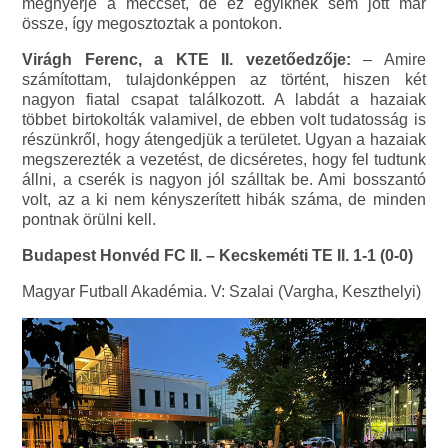
megnyerje a meccset, de ez egyiknek sem jött már
össze, így megosztoztak a pontokon.
Virágh Ferenc, a KTE II. vezetőedzője:
– Amire
számítottam, tulajdonképpen az történt, hiszen két
nagyon fiatal csapat találkozott. A labdát a hazaiak
többet birtokolták valamivel, de ebben volt tudatosság is
részünkről, hogy átengedjük a területet. Ugyan a hazaiak
megszerezték a vezetést, de dicséretes, hogy fel tudtunk
állni, a cserék is nagyon jól szálltak be. Ami bosszantó
volt, az a ki nem kényszerített hibák száma, de minden
pontnak örülni kell.
Budapest Honvéd FC II. – Kecskeméti TE II. 1-1 (0-0)
Magyar Futball Akadémia. V: Szalai (Vargha, Keszthelyi)