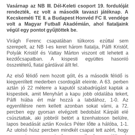
Vasárnap az NB III. Dél-Keleti csoport 19. fordulóját
rendezték, ez volt a második tavaszi játéknap. A
Kecskeméti TE II. a Budapest Honvéd FC II. vendége
volt a Magyar Futball Akadémián, ahol fiataljaink
végül egy pontot gyűjtöttek be.
Virágh Ferenc csapatában túlkoros ezúttal sem
szerepelt, az NB I-es keret három fiatalja, Pálfi Kristóf,
Polyák Kristóf és Vattay Márton viszont ott lehetett a
kezdőcsapatban. A kispesti együttes hasonló
összetételű, fiatal gárdával állt fel.
Az első félidő nem hozott gólt, és a második félidő is
kiegyenlített mederben csordogált eleinte. A 63. perben
aztán jó 22 méterre a kaputól szabadrúgást kaptak a
kispestiek, amit Menyhárt a kapu jobb oldalába tekert,
Pálfi hiába ért már hozzá a labdához, 1-0. Az
egyenlítésre nem kellett azonban sokat várni, a 72.
percben egy gyorsan elvégzett bedobást Kárpáti elé
csúsztattak, aki jobbról betört a tizenhatoson belülre,
lapos beadását aztán Kovács Péter lőtte a hálóba, 1-1.
Az utolsó húsz percben mindkét csapat tett azért, hogy