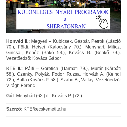
Honvéd II.:
Megyeri – Kubicsek, Gáspár, Petrók (László
70.), Földi, Hetyei (Kalocsány 70.), Menyhárt, Milicz,
Gincsai, Kenéz (Bakó 58.), Kovács B. (Benkő 79.).
Vezetőedző: Kovács Gábor
KTE II.:
Pálfi – Goretich (Harmati 79.), Murár (Kárpáti
58.), Czenky, Polyák, Fodor, Ruzsa, Horváth A. (Keindl
72.), Balla (Kovács P. 58.), Szabó B., Vattay. Vezetőedző:
Virágh Ferenc
Gól:
Menyhárt (63.) ill. Kovács P. (72.)
Szerző:
KTE/kecskemetite.hu