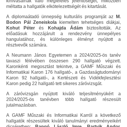
kihívásainak való megfelelés jelentőségét, miközben
méltatta a hallgatók elkötelezettségét és kitartását.
A diplomaátadó ünnepség kulturális programját az
M.
Bodon Pál Zeneiskola
kiemelten tehetséges diákjai,
Kohut Péter
és
Kohajda Ádám
biztosították. Az
előadásuk hozzájárult a rendezvény ünnepélyes
hangulatához, és különleges élményt nyújtott a
résztvevők számára.
A Neumann János Egyetemen a 2024/2025-ös tanév
tavaszi félévében összesen 290 hallgató végzett.
Karonkénti megosztást tekintve, a GAMF Műszaki és
Informatikai Karon 176 hallgató-, a Gazdaságtudományi
Karon 92 hallgató-, a Kertészeti és Vidékfejlesztési
Karon pedig 22 hallgató tett sikeres záróvizsgát.
A záróvizsgán nyújtott kiváló teljesítményükért a
2024/2025-ös tanévben több hallgató részesült
jutalmazásban.
A GAMF Műszaki és Informatikai Karról a következő
hallgatók részesültek kiváló tanulmányi eredményeikért
dicséretben:
Bangó László Imre, Bartyik Andor,