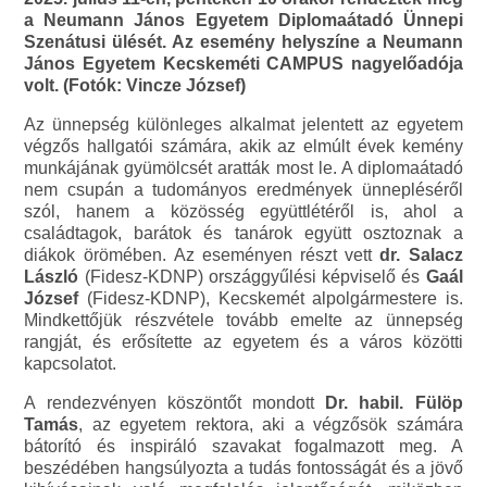
a Neumann János Egyetem Diplomaátadó Ünnepi
Szenátusi ülését. Az esemény helyszíne a Neumann
János Egyetem Kecskeméti CAMPUS nagyelőadója
volt. (Fotók: Vincze József)
Az ünnepség különleges alkalmat jelentett az egyetem
végzős hallgatói számára, akik az elmúlt évek kemény
munkájának gyümölcsét aratták most le. A diplomaátadó
nem csupán a tudományos eredmények ünnepléséről
szól, hanem a közösség együttlétéről is, ahol a
családtagok, barátok és tanárok együtt osztoznak a
diákok örömében. Az eseményen részt vett
dr. Salacz
László
(Fidesz-KDNP) országgyűlési képviselő és
Gaál
József
(Fidesz-KDNP), Kecskemét alpolgármestere is.
Mindkettőjük részvétele tovább emelte az ünnepség
rangját, és erősítette az egyetem és a város közötti
kapcsolatot.
A rendezvényen köszöntőt mondott
Dr. habil. Fülöp
Tamás
, az egyetem rektora, aki a végzősök számára
bátorító és inspiráló szavakat fogalmazott meg. A
beszédében hangsúlyozta a tudás fontosságát és a jövő