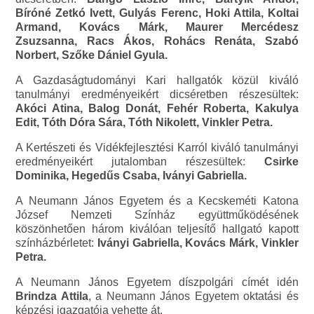
Bíróné Zetkó Ivett, Gulyás Ferenc, Hoki Attila, Koltai
Armand, Kovács Márk, Maurer Mercédesz
Zsuzsanna, Racs Ákos, Rohács Renáta, Szabó
Norbert, Szőke Dániel Gyula.
A Gazdaságtudományi Kari hallgatók közül kiváló
tanulmányi eredményeikért dicséretben részesültek:
Akóci Atina, Balog Donát, Fehér Roberta, Kakulya
Edit, Tóth Dóra Sára, Tóth Nikolett, Vinkler Petra.
A Kertészeti és Vidékfejlesztési Karról kiváló tanulmányi
eredményeikért jutalomban részesültek:
Csirke
Dominika, Hegedűs Csaba, Iványi Gabriella.
A Neumann János Egyetem és a Kecskeméti Katona
József Nemzeti Színház együttműködésének
köszönhetően három kiválóan teljesítő hallgató kapott
színházbérletet:
Iványi Gabriella, Kovács Márk, Vinkler
Petra.
A Neumann János Egyetem díszpolgári címét idén
Brindza Attila
, a Neumann János Egyetem oktatási és
képzési igazgatója vehette át.