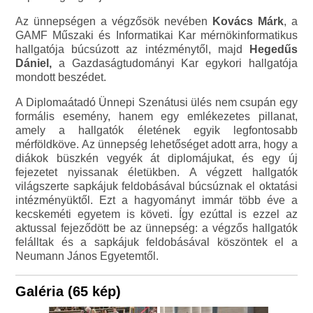
Az ünnepségen a végzősök nevében
Kovács Márk
, a
GAMF Műszaki és Informatikai Kar mérnökinformatikus
hallgatója búcsúzott az intézménytől, majd
Hegedűs
Dániel,
a Gazdaságtudományi Kar egykori hallgatója
mondott beszédet.
A Diplomaátadó Ünnepi Szenátusi ülés nem csupán egy
formális esemény, hanem egy emlékezetes pillanat,
amely a hallgatók életének egyik legfontosabb
mérföldköve. Az ünnepség lehetőséget adott arra, hogy a
diákok büszkén vegyék át diplomájukat, és egy új
fejezetet nyissanak életükben. A végzett hallgatók
világszerte sapkájuk feldobásával búcsúznak el oktatási
intézményüktől. Ezt a hagyományt immár több éve a
kecskeméti egyetem is követi. Így ezúttal is ezzel az
aktussal fejeződött be az ünnepség: a végzős hallgatók
felálltak és a sapkájuk feldobásával köszöntek el a
Neumann János Egyetemtől.
Galéria (65 kép)