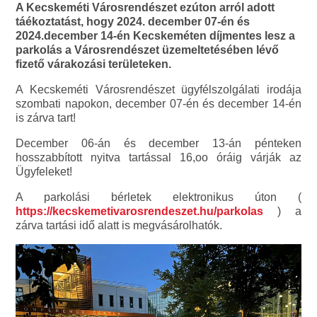
A Kecskeméti Városrendészet ezúton arról adott
táékoztatást, hogy 2024. december 07-én és
2024.december 14-én Kecskeméten díjmentes lesz a
parkolás a Városrendészet üzemeltetésében lévő
fizető várakozási területeken.
A Kecskeméti Városrendészet ügyfélszolgálati irodája
szombati napokon, december 07-én és december 14-én
is zárva tart!
December 06-án és december 13-án pénteken
hosszabbított nyitva tartással 16,oo óráig várják az
Ügyfeleket!
A parkolási bérletek elektronikus úton (
https://kecskemetivarosrendeszet.hu/parkolas
) a
zárva tartási idő alatt is megvásárolhatók.