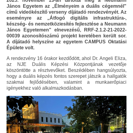
2025. november 13-án tartotta meg a Neumann
János Egyetem az „Élményeim a duális cégemnél"
című videókészítő verseny díjátadó rendezvényét. Az
eseményre az „Átfogó digitális infrastruktúra-,
készség- és nemzetköziesítés fejlesztése a Neumann
János Egyetemen" elnevezésű, RRF-2.1.2-21-2022-
00039 azonosítószámú projekt keretében került sor.
A díjátadó helyszíne az egyetem CAMPUS Oktatási
Épülete volt.
A rendezvény 16 órakor kezdődött, ahol Dr. Angeli Eliza,
az NJE Duális Képzési Központjának vezetője
köszöntötte a résztvevőket. Beszédében hangsúlyozta,
hogy a duális képzés fontos szerepet játszik a hallgatók
szakmai fejlődésében, valamint a munkaerőpiaci
igényekhez való alkalmazkodásban.