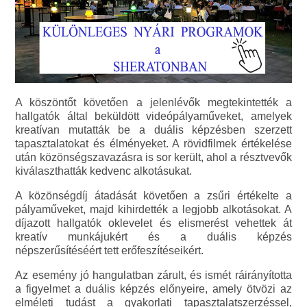
A köszöntőt követően a jelenlévők megtekintették a
hallgatók által beküldött videópályaműveket, amelyek
kreatívan mutatták be a duális képzésben szerzett
tapasztalatokat és élményeket. A rövidfilmek értékelése
után közönségszavazásra is sor került, ahol a résztvevők
kiválaszthatták kedvenc alkotásukat.
A közönségdíj átadását követően a zsűri értékelte a
pályaműveket, majd kihirdették a legjobb alkotásokat. A
díjazott hallgatók oklevelet és elismerést vehettek át
kreatív munkájukért és a duális képzés
népszerűsítéséért tett erőfeszítéseikért.
Az esemény jó hangulatban zárult, és ismét ráirányította
a figyelmet a duális képzés előnyeire, amely ötvözi az
elméleti tudást a gyakorlati tapasztalatszerzéssel,