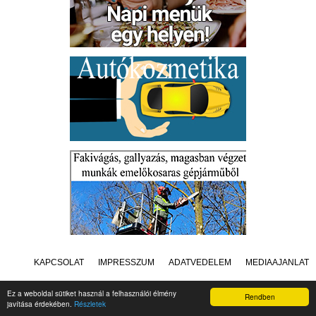
KAPCSOLAT
IMPRESSZUM
ADATVÉDELEM
MÉDIAAJÁNLAT
Ez a weboldal sütiket használ a felhasználói élmény
Rendben
javítása érdekében.
Részletek
Készítette:
Raster Studio