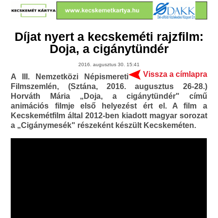
Díjat nyert a kecskeméti rajzfilm:
Doja, a cigánytündér
2016. augusztus 30. 15:41
Vissza a címlapra
A III. Nemzetközi Népismereti
Filmszemlén, (Sztána, 2016. augusztus 26-28.)
Horváth Mária „Doja, a cigánytündér" című
animációs filmje első helyezést ért el. A film a
Kecskemétfilm által 2012-ben kiadott magyar sorozat
a „Cigánymesék" részeként készült Kecskeméten.