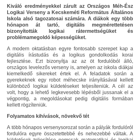
Kiváló eredményekkel zárult az Országos Méh-Ész
Logikai Verseny a Kecskeméti Református Általános
Iskola alsó tagozatosai számára. A diákok egy több
hónapon át tartó, digitális megmérettetésen
bizonyították logikai rátermettségüket és
problémamegoldó képességüket.
A modern oktatásban egyre fontosabb szerepet kap a
digitális írástudás és a logikus gondolkodás korai
fejlesztése. Ezt bizonyítja az az öt fordulóból álló,
országos levelezős verseny is, amelyen az iskola diákjai
kiemelkedő sikereket értek el. A feladatok során a
gyerekeknek egy robot méhecske irányításával kellett
különböző logikai küldetéseket teljesíteniük. A cél az
volt, hogy a lehető legkevesebb lépésből jussanak el a
végpontig, a megoldásokat pedig digitális formában
kellett rögzíteniük.
Folyamatos kihívások, növekvő tét
A több hónapos versenysorozat során a pályák fordulóról
fordulóra egyre összetettebbé és nehezebbé váltak. A
küldetések teljesítése nemcsak matematikai és logikai