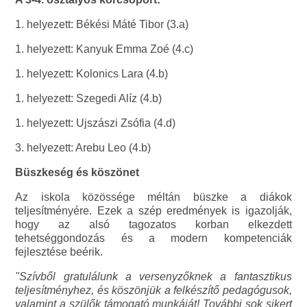
1. helyezett: Békési Máté Tibor (3.a)
1. helyezett: Kanyuk Emma Zoé (4.c)
1. helyezett: Kolonics Lara (4.b)
1. helyezett: Szegedi Alíz (4.b)
1. helyezett: Ujszászi Zsófia (4.d)
3. helyezett: Arebu Leo (4.b)
Büszkeség és köszönet
Az iskola közössége méltán büszke a diákok
teljesítményére. Ezek a szép eredmények is igazolják,
hogy az alsó tagozatos korban elkezdett
tehetséggondozás és a modern kompetenciák
fejlesztése beérik.
"Szívből gratulálunk a versenyzőknek a fantasztikus
teljesítményhez, és köszönjük a felkészítő pedagógusok,
valamint a szülők támogató munkáját! További sok sikert