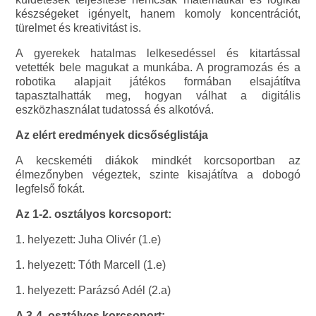
készségeket igényelt, hanem komoly koncentrációt,
türelmet és kreativitást is.
A gyerekek hatalmas lelkesedéssel és kitartással
vetették bele magukat a munkába. A programozás és a
robotika alapjait játékos formában elsajátítva
tapasztalhatták meg, hogyan válhat a digitális
eszközhasználat tudatossá és alkotóvá.
Az elért eredmények dicsőséglistája
A kecskeméti diákok mindkét korcsoportban az
élmezőnyben végeztek, szinte kisajátítva a dobogó
legfelső fokát.
Az 1-2. osztályos korcsoport:
1. helyezett: Juha Olivér (1.e)
1. helyezett: Tóth Marcell (1.e)
1. helyezett: Parázsó Adél (2.a)
A 3-4. osztályos korcsoport: