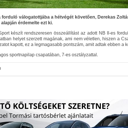
a forduló válogatottjába a hétvégét követően, Derekas Zolt
alapján érdemelte ezt ki.
port készít rendszeresen összeállítást az adott NB II-es fordul
tban helyet szerzett magának, ami nem véletlen, hiszen a Csákv
yzatot kapott, ez a legmagasabb pontszám, amit adtak ebben a k
ágos sportnapilap csapatában, 7-es osztályzattal.
u