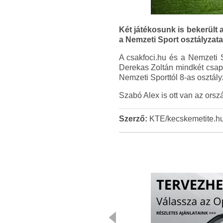
Két játékosunk is bekerült 
a Nemzeti Sport osztályzata 
A csakfoci.hu és a Nemzeti S
Derekas Zoltán mindkét csapa
Nemzeti Sporttól 8-as osztál
Szabó Alex is ott van az orsz
Szerző:
KTE/kecskemetite.h