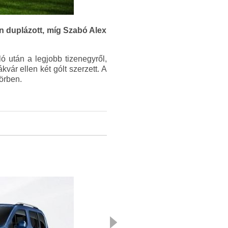
án duplázott, míg Szabó Alex
ó után a legjobb tizenegyről,
ár ellen két gólt szerzett. A
örben.