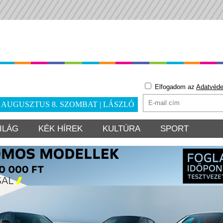
Elfogadom az
Adatvéde
. AUGUSZTUS 8. SZOMBAT | LÁSZLÓ
ILÁG
KÉK HÍREK
KULTÚRA
SPORT