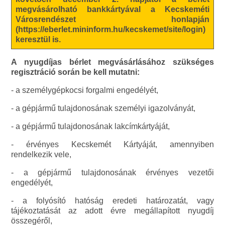
megvásárolható bankkártyával a Kecskeméti
Városrendészet honlapján
(https://eberlet.mininform.hu/kecskemet/site/login)
keresztül is.
A nyugdíjas bérlet megvásárlásához szükséges
regisztráció során be kell mutatni:
- a személygépkocsi forgalmi engedélyét,
- a gépjármű tulajdonosának személyi igazolványát,
- a gépjármű tulajdonosának lakcímkártyáját,
- érvényes Kecskemét Kártyáját, amennyiben
rendelkezik vele,
- a gépjármű tulajdonosának érvényes vezetői
engedélyét,
- a folyósító hatóság eredeti határozatát, vagy
tájékoztatását az adott évre megállapított nyugdíj
összegéről,