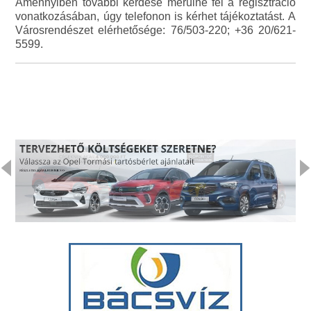
Amennyiben további kérdése merülne fel a regisztráció
vonatkozásában, úgy telefonon is kérhet tájékoztatást. A
Városrendészet elérhetősége: 76/503-220; +36 20/621-
5599.