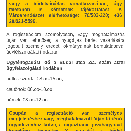
vagy a bérletvásárlás vonatkozásában, úgy
telefonon is kérhetnek tájékoztatást. A
Városrendészet elérhetősége: 76/503-220; +36
20/621-5599.
A regisztrációra személyesen, vagy meghatalmazás
útján van lehetőség a nyugdíjas bérlet vásárlására
jogosult személy eredeti okmányainak bemutatásával
ügyfélszolgálati irodában.
Ügyfélfogadási idő a Budai utca 2/a. szám alatti
ügyfélszolgálati irodában:
hétfő - szerda: 08.oo-15.oo,
csütörtök: 08.oo-18.oo,
péntek: 08.oo-12.oo.
Csupán a regisztráció van személyes
megjelenéshez vagy meghatalmazott útján történő
ügyintézéshez kötve, a regisztráció jóváhagyását
követően december 2. napjától a bérlet