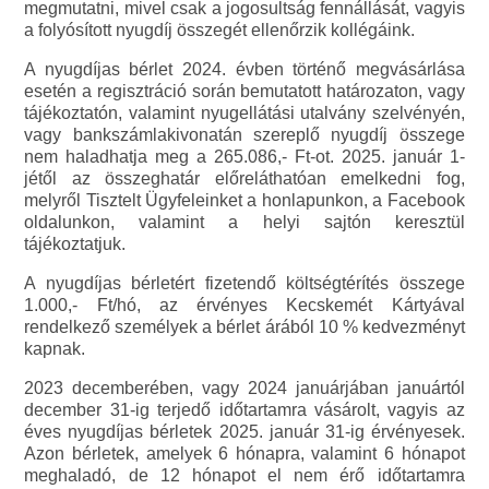
megmutatni, mivel csak a jogosultság fennállását, vagyis
a folyósított nyugdíj összegét ellenőrzik kollégáink.
A nyugdíjas bérlet 2024. évben történő megvásárlása
esetén a regisztráció során bemutatott határozaton, vagy
tájékoztatón, valamint nyugellátási utalvány szelvényén,
vagy bankszámlakivonatán szereplő nyugdíj összege
nem haladhatja meg a 265.086,- Ft-ot. 2025. január 1-
jétől az összeghatár előreláthatóan emelkedni fog,
melyről Tisztelt Ügyfeleinket a honlapunkon, a Facebook
oldalunkon, valamint a helyi sajtón keresztül
tájékoztatjuk.
A nyugdíjas bérletért fizetendő költségtérítés összege
1.000,- Ft/hó, az érvényes Kecskemét Kártyával
rendelkező személyek a bérlet árából 10 % kedvezményt
kapnak.
2023 decemberében, vagy 2024 januárjában januártól
december 31-ig terjedő időtartamra vásárolt, vagyis az
éves nyugdíjas bérletek 2025. január 31-ig érvényesek.
Azon bérletek, amelyek 6 hónapra, valamint 6 hónapot
meghaladó, de 12 hónapot el nem érő időtartamra