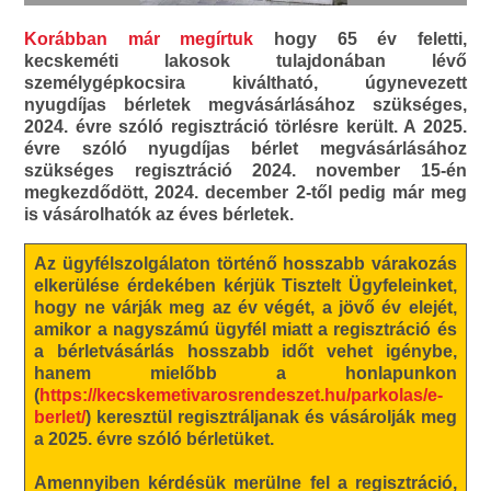
Korábban már megírtuk
hogy 65 év feletti,
kecskeméti lakosok tulajdonában lévő
személygépkocsira kiváltható, úgynevezett
nyugdíjas bérletek megvásárlásához szükséges,
2024. évre szóló regisztráció törlésre került. A 2025.
évre szóló nyugdíjas bérlet megvásárlásához
szükséges regisztráció 2024. november 15-én
megkezdődött, 2024. december 2-től pedig már meg
is vásárolhatók az éves bérletek.
Az ügyfélszolgálaton történő hosszabb
várakozás
elkerülése érdekében kérjük
Tisztelt Ügyfeleinket,
hogy
ne várják meg az év végét, a jövő év elejét,
amikor a nagyszámú ügyfél miatt a regisztráció és
a bérletvásárlás hosszabb időt vehet igénybe,
hanem
mielőbb a honlapunkon
(
https://kecskemetivarosrendeszet.hu/parkolas/e-
berlet/
)
keresztül regisztráljanak és vásárolják meg
a 2025. évre szóló bérletüket
.
Amennyiben kérdésük merülne fel a regisztráció,