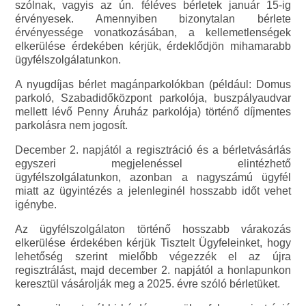
szólnak, vagyis az ún. féléves bérletek január 15-ig
érvényesek. Amennyiben bizonytalan bérlete
érvényessége vonatkozásában, a kellemetlenségek
elkerülése érdekében kérjük, érdeklődjön mihamarabb
ügyfélszolgálatunkon.
A nyugdíjas bérlet magánparkolókban (például: Domus
parkoló, Szabadidőközpont parkolója, buszpályaudvar
mellett lévő Penny Áruház parkolója) történő díjmentes
parkolásra nem jogosít.
December 2. napjától a regisztráció és a bérletvásárlás
egyszeri megjelenéssel elintézhető
ügyfélszolgálatunkon, azonban a nagyszámú ügyfél
miatt az ügyintézés a jelenleginél hosszabb időt vehet
igénybe.
Az ügyfélszolgálaton történő hosszabb várakozás
elkerülése érdekében kérjük Tisztelt Ügyfeleinket, hogy
lehetőség szerint mielőbb végezzék el az újra
regisztrálást, majd december 2. napjától a honlapunkon
keresztül vásárolják meg a 2025. évre szóló bérletüket.