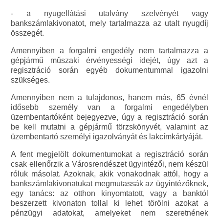
- a nyugellátási utalvány szelvényét vagy
bankszámlakivonatot, mely tartalmazza az utalt nyugdíj
összegét.
Amennyiben a forgalmi engedély nem tartalmazza a
gépjármű műszaki érvényességi idejét, úgy azt a
regisztráció során egyéb dokumentummal igazolni
szükséges.
Amennyiben nem a tulajdonos, hanem más, 65 évnél
idősebb személy van a forgalmi engedélyben
üzembentartóként bejegyezve, úgy a regisztráció során
be kell mutatni a gépjármű törzskönyvét, valamint az
üzembentartó személyi igazolványát és lakcímkártyáját.
A fent megjelölt dokumentumokat a regisztráció során
csak ellenőrzik a Városrendészet ügyintézői, nem készül
róluk másolat. Azoknak, akik vonakodnak attól, hogy a
bankszámlakivonatukat megmutassák az ügyintézőknek,
egy tanács: az otthon kinyomtatott, vagy a banktól
beszerzett kivonaton tollal ki lehet törölni azokat a
pénzügyi adatokat, amelyeket nem szeretnének