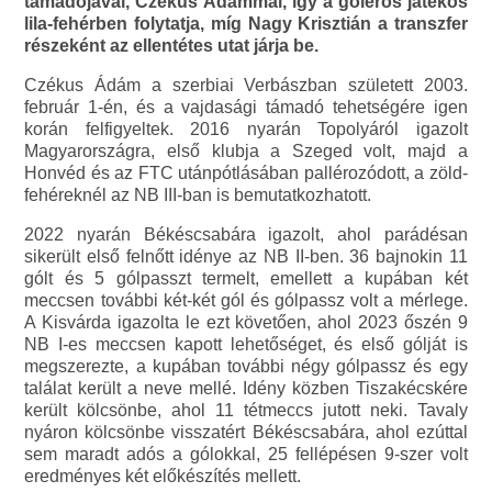
támadójával, Czékus Ádámmal, így a gólerős játékos
lila-fehérben folytatja, míg Nagy Krisztián a transzfer
részeként az ellentétes utat járja be.
Czékus Ádám a szerbiai Verbászban született 2003.
február 1-én, és a vajdasági támadó tehetségére igen
korán felfigyeltek. 2016 nyarán Topolyáról igazolt
Magyarországra, első klubja a Szeged volt, majd a
Honvéd és az FTC utánpótlásában pallérozódott, a zöld-
fehéreknél az NB III-ban is bemutatkozhatott.
2022 nyarán Békéscsabára igazolt, ahol parádésan
sikerült első felnőtt idénye az NB II-ben. 36 bajnokin 11
gólt és 5 gólpasszt termelt, emellett a kupában két
meccsen további két-két gól és gólpassz volt a mérlege.
A Kisvárda igazolta le ezt követően, ahol 2023 őszén 9
NB I-es meccsen kapott lehetőséget, és első gólját is
megszerezte, a kupában további négy gólpassz és egy
találat került a neve mellé. Idény közben Tiszakécskére
került kölcsönbe, ahol 11 tétmeccs jutott neki. Tavaly
nyáron kölcsönbe visszatért Békéscsabára, ahol ezúttal
sem maradt adós a gólokkal, 25 fellépésen 9-szer volt
eredményes két előkészítés mellett.