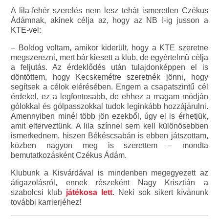
A lila-fehér szerelés nem lesz tehát ismeretlen Czékus
Ádámnak, akinek célja az, hogy az NB I-ig jusson a
KTE-vel:
– Boldog voltam, amikor kiderült, hogy a KTE szeretne
megszerezni, mert bár kiesett a klub, de egyértelmű célja
a feljutás. Az érdeklődés után tulajdonképpen el is
döntöttem, hogy Kecskemétre szeretnék jönni, hogy
segítsek a célok elérésében. Engem a csapatszintű cél
érdekel, ez a legfontosabb, de ehhez a magam módján
gólokkal és gólpasszokkal tudok leginkább hozzájárulni.
Amennyiben minél több jön ezekből, úgy el is érhetjük,
amit elterveztünk. A lila színnel sem kell különösebben
ismerkednem, hiszen Békéscsabán is ebben játszottam,
közben nagyon meg is szerettem – mondta
bemutatkozásként Czékus Ádám.
Klubunk a Kisvárdával is mindenben megegyezett az
átigazolásról, ennek részeként Nagy Krisztián a
szabolcsi klub
játékosa lett
. Neki sok sikert kívánunk
további karrierjéhez!