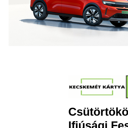
Csütörtökö
Ifjúsági F