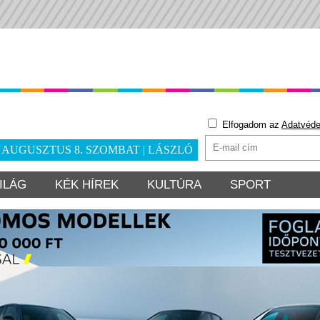
Elfogadom az
Adatvéde
. AUGUSZTUS 8. SZOMBAT | LÁSZLÓ
ILÁG
KÉK HÍREK
KULTÚRA
SPORT