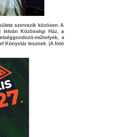
lete szervezik közösen. A
 István Közösségi Ház, a
hetséggondozó-műhelyek, a
f Könyvtár lesznek. (A fotó