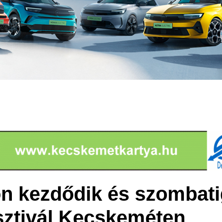
n kezdődik és szombatig
esztivál Kecskeméten