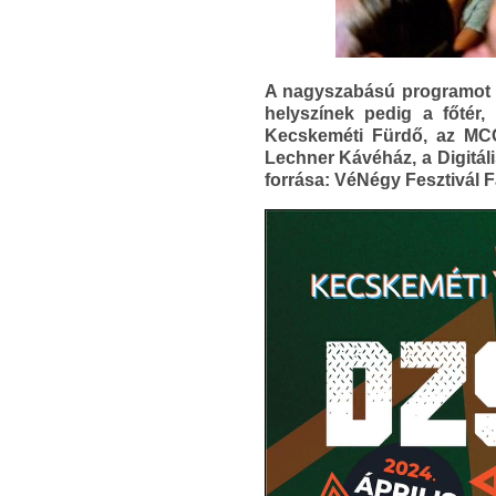
A nagyszabású programot 
helyszínek pedig a főté
Kecskeméti Fürdő, az MCC
Lechner Kávéház, a Digitál
forrása: VéNégy Fesztivál 