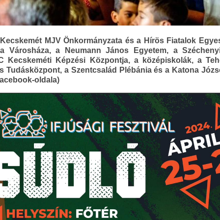
Kecskemét MJV Önkormányzata és a Hírös Fiatalok Egyesü
r, a Városháza, a Neumann János Egyetem, a Széchenyi
 Kecskeméti Képzési Központja, a középiskolák, a Te
is Tudásközpont, a Szentcsalád Plébánia és a Katona Józse
Facebook-oldala)