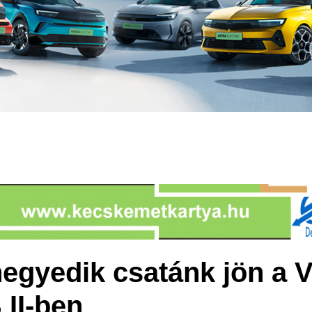
egyedik csatánk jön a 
 II-ben