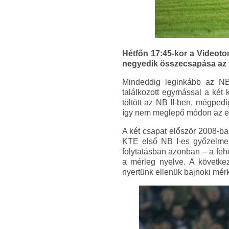
Hétfőn 17:45-kor a Videoto
negyedik összecsapása az N
Mindeddig leginkább az NB 
találkozott egymással a két
töltött az NB II-ben, mégped
így nem meglepő módon az eg
A két csapat először 2008-ban
KTE első NB I-es győzelme 
folytatásban azonban – a feh
a mérleg nyelve. A követke
nyertünk ellenük bajnoki mér