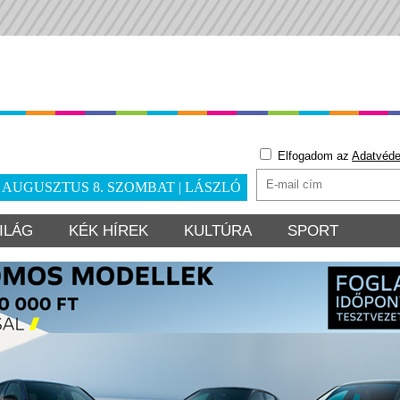
Elfogadom az
Adatvéde
. AUGUSZTUS 8. SZOMBAT | LÁSZLÓ
ILÁG
KÉK HÍREK
KULTÚRA
SPORT