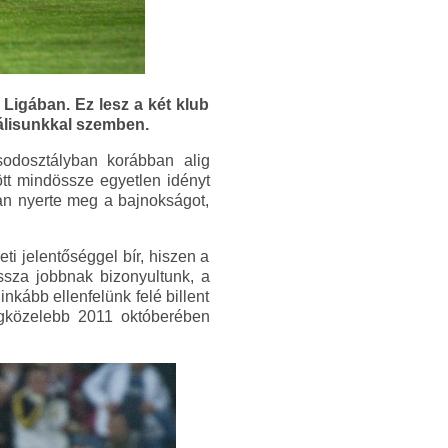
Ligában. Ez lesz a két klub
válisunkkal szemben.
sodosztályban korábban alig
tt mindössze egyetlen idényt
san nyerte meg a bajnokságot,
ti jelentőséggel bír, hiszen a
sza jobbnak bizonyultunk, a
kább ellenfelünk felé billent
egközelebb 2011 októberében