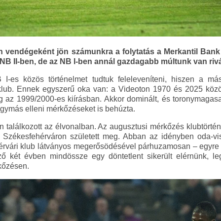
n vendégeként jön számunkra a folytatás a Merkantil Bank 
B II-ben, de az NB I-ben annál gazdagabb múltunk van ri
I-es közös történelmet tudtuk feleleveníteni, hiszen a má
 klub. Ennek egyszerű oka van: a Videoton 1970 és 2025 közö
ig az 1999/2000-es kiírásban. Akkor dominált, és toronymaga
ymás elleni mérkőzéseket is behúzta.
 találkozott az élvonalban. Az augusztusi mérkőzés klubtörténe
Székesfehérváron született meg. Abban az idényben oda-vis
érvári klub látványos megerősödésével párhuzamosan – egyre in
ző két évben mindössze egy döntetlent sikerült elérnünk, l
kőzésen.