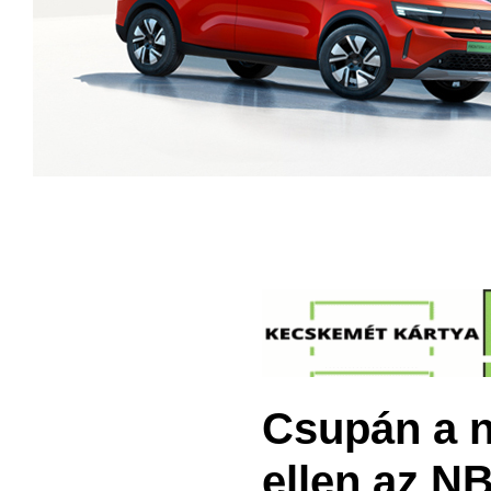
Csupán a n
ellen az NB