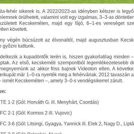
ila-fehér sikerek is. A 2022/2023-as idényben kétszer is legyőz
lemnek örülhetett, valamint volt egy izgalmas, 3–3-as döntetlen
 született Kecskeméten, majd egy fájó, 6–1-es vereséget sz
tlen követett.
ny végén búcsúzott az élvonaltól, majd augusztusban Kecsk
 győzni tudtunk.
ndelkezik a kupadöntők terén is, hiszen gyakorlatilag minden
saptak. Az első, kecskeméti szempontból legemlékezetesebb 
t megnyernünk az akkor friss bajnok Videoton ellen. A követk
kupát már 1–0-ra nyerték meg a fehérváriak. 2012 tavaszán a 
– ismét Kecskeméten –, amely 3–0-s vendégsikerrel zárult.
en:
E 1-2 (Gól: Horváth G. ill. Menyhárt, Csordás)
C 2-1 (Gól: Kormos 2 ill. Vujovic)
 3-6 (Gól: Litsingi, Gyagya, Yannick ill. Elek 2, Nagy D., Liptá