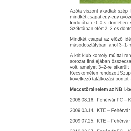
Azóta viszont akadtak szép l
mindkét csapat egy-egy győze
fordulóban 0–0-s döntetlen
Széktóiban elért 2–2-es dönte
Mindkét csapat az előző idé
másodosztályban, ahol 3–1-re
A két klub komoly múlttal re
sorozat fináléjában összec
volt, amelyet 3–2-re sikerül
Kecskeméten rendezett Szuper
következő találkozási pontot 
Meccstörténelem az NB I.-b
2008.08.16.: Fehérvár FC – KT
2009.03.14.: KTE – Fehérvár F
2009.07.25.: KTE – Fehérvár FC