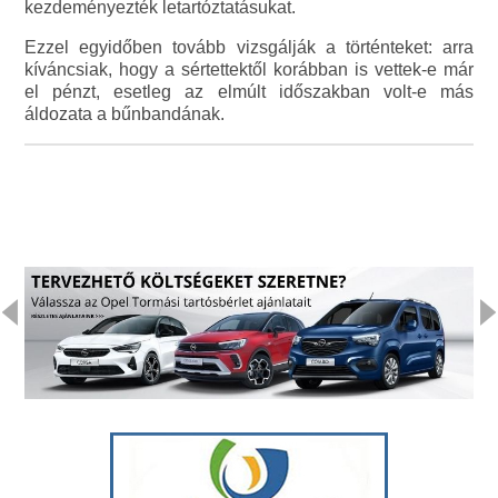
kezdeményezték letartóztatásukat.
Ezzel egyidőben tovább vizsgálják a történteket: arra
kíváncsiak, hogy a sértettektől korábban is vettek-e már
el pénzt, esetleg az elmúlt időszakban volt-e más
áldozata a bűnbandának.