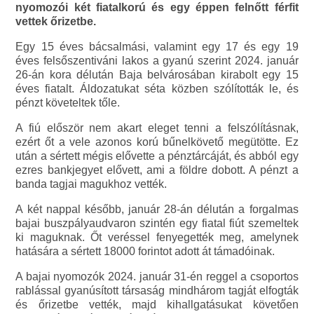
nyomozói két fiatalkorú és egy éppen felnőtt férfit
vettek őrizetbe.
Egy 15 éves bácsalmási, valamint egy 17 és egy 19
éves felsőszentiváni lakos a gyanú szerint 2024. január
26-án kora délután Baja belvárosában kirabolt egy 15
éves fiatalt. Áldozatukat séta közben szólították le, és
pénzt követeltek tőle.
A fiú először nem akart eleget tenni a felszólításnak,
ezért őt a vele azonos korú bűnelkövető megütötte. Ez
után a sértett mégis elővette a pénztárcáját, és abból egy
ezres bankjegyet elővett, ami a földre dobott. A pénzt a
banda tagjai magukhoz vették.
A két nappal később, január 28-án délután a forgalmas
bajai buszpályaudvaron szintén egy fiatal fiút szemeltek
ki maguknak. Őt veréssel fenyegették meg, amelynek
hatására a sértett 18000 forintot adott át támadóinak.
A bajai nyomozók 2024. január 31-én reggel a csoportos
rablással gyanúsított társaság mindhárom tagját elfogták
és őrizetbe vették, majd kihallgatásukat követően