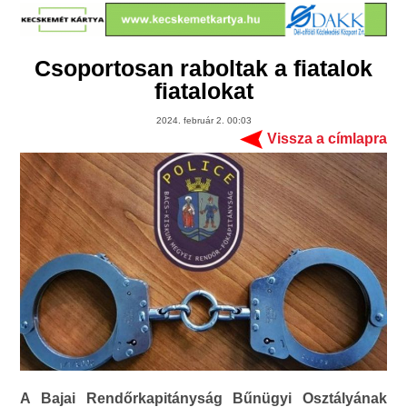
Csoportosan raboltak a fiatalok
fiatalokat
2024. február 2. 00:03
Vissza a címlapra
A Bajai Rendőrkapitányság Bűnügyi Osztályának