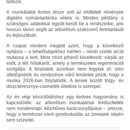
tartozik.
A munkálatok fontos része volt az elültetett növények
digitális nyilvántartásba vétele is. Minden példány a
szükséges adatokkal együtt került be a rendszerbe, ami
hosszú távon segíti az arborétum szakszerű fenntartását
és fejlesztését.
A csapat mindent megtett azért, hogy a következő
nyitásra – a lehetőségekhez mérten – minél szebb arcát
mutassa a kert. Most rövid pihenő következik: várják az
esőt, a téli hótakarót, amely a természetes regenerációt
szolgálja. A feladatok azonban nem fogytak el: üres
ültetőgödrök és rendezésre váró területek jelzik, hogy a
munka 2026-ban folytatódik. A tervek között tölgy- és
díszcseresznye-csemeték ültetése is szerepel.
Az év végi készülődéshez egy kedves hagyomány is
kapcsolódik: az arborétum munkatársai feldíszítették
nem mindennapi, kézműves karácsonyfájukat – jelezve,
hogy a természet iránti gondoskodás az ünnepek idején
sem szünetel.