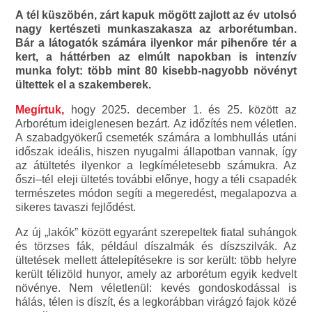
A tél küszöbén, zárt kapuk mögött zajlott az év utolsó
nagy kertészeti munkaszakasza az arborétumban.
Bár a látogatók számára ilyenkor már pihenőre tér a
kert, a háttérben az elmúlt napokban is intenzív
munka folyt: több mint 80 kisebb-nagyobb növényt
ültettek el a szakemberek.
Megírtuk,
hogy 2025. december 1. és 25. között az
Arborétum ideiglenesen bezárt. Az időzítés nem véletlen.
A szabadgyökerű csemeték számára a lombhullás utáni
időszak ideális, hiszen nyugalmi állapotban vannak, így
az átültetés ilyenkor a legkíméletesebb számukra. Az
őszi–tél eleji ültetés további előnye, hogy a téli csapadék
természetes módon segíti a megeredést, megalapozva a
sikeres tavaszi fejlődést.
Az új „lakók” között egyaránt szerepeltek fiatal suhángok
és törzses fák, például díszalmák és díszszilvák. Az
ültetések mellett áttelepítésekre is sor került: több helyre
került télizöld hunyor, amely az arborétum egyik kedvelt
növénye. Nem véletlenül: kevés gondoskodással is
hálás, télen is díszít, és a legkorábban virágzó fajok közé