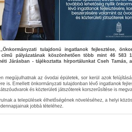
nkormányzati tulajdonú ingatlanok fejlesztése, önkorm
című pályázatának köszönhetően több mint 46 583 187
ti Járásban - tájékoztatta hírportálunkat Cseh Tamás, a
megújulhatnak az óvodai épületek, sor kerül azok felújításár
ére is. Emellett önkormányzati tulajdonban lévő ingatlanok fej
átszóudvarok és közterületi játszóterek korszerűsítése is megva
ulnak a települések élhetőségének növeléséhez, a helyi közös
dennapjainak jobbá tételéhez.