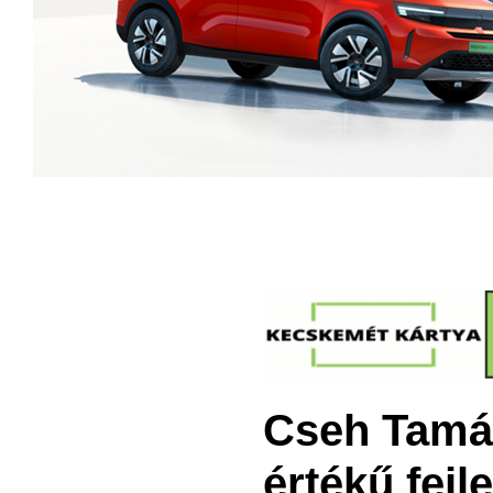
Cseh Tamás
értékű fejl