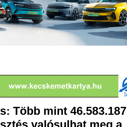
: Több mint 46.583.187 
esztés valósulhat meg a