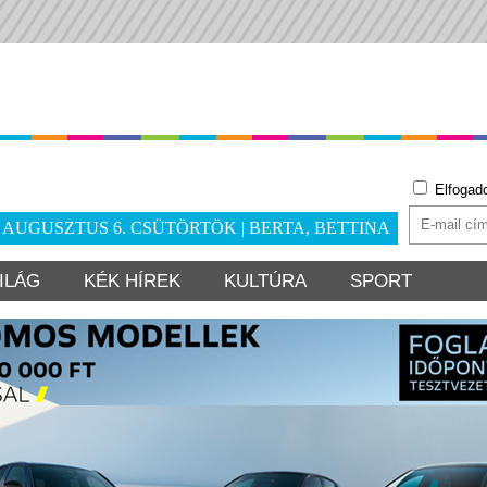
Elfogad
. AUGUSZTUS 6. CSÜTÖRTÖK | BERTA, BETTINA
ILÁG
KÉK HÍREK
KULTÚRA
SPORT