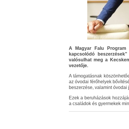
A Magyar Falu Program „Ö
kapcsolódó beszerzések" 
valósulhat meg a Kecskemé
vezetője.
A támogatásnak köszönhetően 
az óvodai férőhelyek bővítés
beszerzése, valamint óvodai j
Ezek a beruházások hozzájár
a családok és gyermekek min