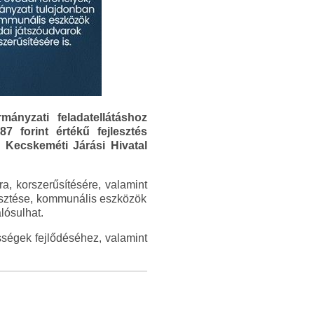
ányzati feladatellátáshoz
 forint értékű fejlesztés
 Kecskeméti Járási Hivatal
a, korszerűsítésére, valamint
lesztése, kommunális eszközök
lósulhat.
ségek fejlődéséhez, valamint