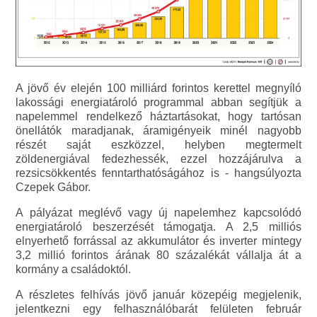
A jövő év elején 100 milliárd forintos kerettel megnyíló
lakossági energiatároló programmal abban segítjük a
napelemmel rendelkező háztartásokat, hogy tartósan
önellátók maradjanak, áramigényeik minél nagyobb
részét saját eszközzel, helyben megtermelt
zöldenergiával fedezhessék, ezzel hozzájárulva a
rezsicsökkentés fenntarthatóságához is - hangsúlyozta
Czepek Gábor.
A pályázat meglévő vagy új napelemhez kapcsolódó
energiatároló beszerzését támogatja. A 2,5 milliós
elnyerhető forrással az akkumulátor és inverter mintegy
3,2 millió forintos árának 80 százalékát vállalja át a
kormány a családoktól.
A részletes felhívás jövő január közepéig megjelenik,
jelentkezni egy felhasználóbarát felületen február