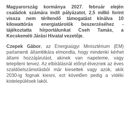
Magyarország kormánya 2027. február elején
családok számára indít pályázatot, 2,5 millió forint
vissza nem térítendő támogatást kínálva 10
kilowattórás energiatárolók beszerzéséhez -
tájékoztatta hírportálunkat Cseh Tamás, a
Kecskeméti Járási Hivatal vezetője.
Czepek Gábor
, az Energiaügyi Minisztérium (EM)
parlamenti államtitkára elmondta, hogy mindenki kérhet
állami hozzájárulást, akinek van napeleme, vagy
telepíteni tervez. Az elbírálásnál előnyt élveznek az éves
szaldóelszámolásból már kiesettek vagy azok, akik
2030-ig fognak kiesni, ezt követően pedig a vidéki
kistelepülések lakói.