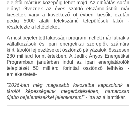
elejétől március közepéig lehet majd. Az elbírálás során
előnyt élveznek az éves szaldó elszámolásból már
kiesettek vagy a következő öt évben kiesők, ezután
pedig 5000 alatti lélekszámú települések lakói -
részletezte a feltételeket.
A most bejelentett lakossági program mellett már futnak a
vállalkozások és ipari energetikai szereplők számára
kiírt, tárolói fejlesztéseket ösztönző pályázatok, összesen
230 milliárd forint értékben. A Jedlik Ányos Energetikai
Programban januárban indul az ipari energiatárolók
telepítését 50 milliárd forinttal ösztönző felhívás -
emlékeztetett-
"2026-ban még magasabb fokozatba kapcsolunk a
tárolói képességeink megerősítésében, hamarosan
újabb bejelentésekkel jelentkezem!"
- írta az államtitkár.