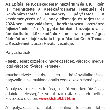
Az Építési és Közlekedési Minisztérium és a KTI idén
is meghirdette a Kerékpárosbarát Település és
Kerékpárosbarát Munkahely pályázatot. A
kezdeményezés célja, hogy elismerje és terjessze a
2024-ben megvalósított, kerékpározást ösztönző
fejlesztéseket és jó gyakorlatokat, hozzájárulva a
fenntartható közlekedéshez és az egészséges
életmódhoz - tájékoztatta hírportálunkat Cseh Tamás,
a Kecskeméti Járási Hivatal vezetője.
Pályázhatnak:
- települések: községek, nagyközségek, városok, megyei
jogú városok, fővárosi kerületek
-munkahelyek: kis- és középvállalkozások,
nagyvállalatok, multinacionális cégek, közintézmények
A pályázat részletes leírása, a kitöltendő kérdőív és az
adatok hitelességére vonatkozó nyilatkozat elérhető a
következő oldalon:
www.kti.hu/kbt-kbm
A pályázatot az alábbi online felületen lehet