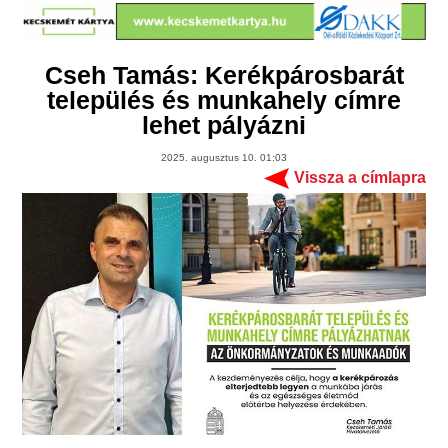
Cseh Tamás: Kerékpárosbarát
település és munkahely címre
lehet pályázni
2025. augusztus 10. 01:03
Vissza a címlapra