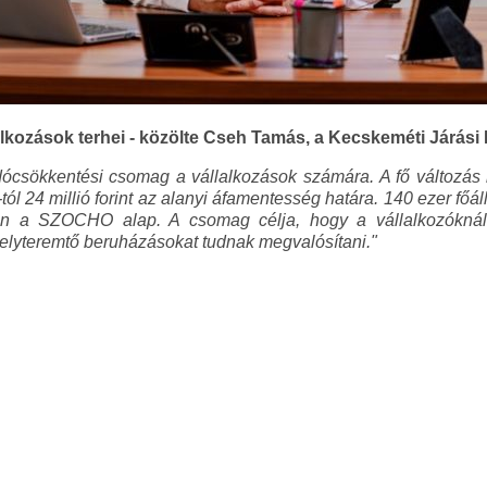
lkozások terhei - közölte Cseh Tamás, a Kecskeméti Járási H
ócsökkentési csomag a vállalkozások számára. A fő változás ho
8-tól 24 millió forint az alanyi áfamentesség határa. 140 ezer f
ken a SZOCHO alap. A csomag célja, hogy a vállalkozókná
helyteremtő beruházásokat tudnak megvalósítani."