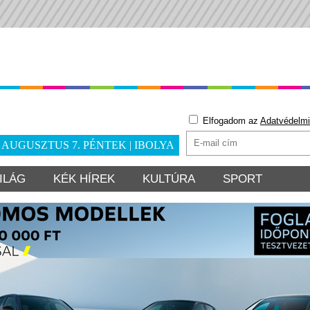
Elfogadom az
Adatvédelmi
. AUGUSZTUS 7. PÉNTEK | IBOLYA
ILÁG
KÉK HÍREK
KULTÚRA
SPORT