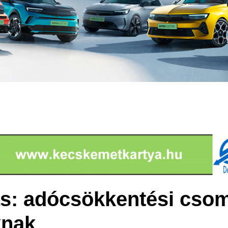
s: adócsökkentési cso
knak