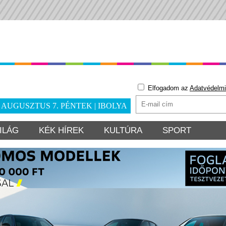
Elfogadom az
Adatvédelmi
. AUGUSZTUS 7. PÉNTEK | IBOLYA
ILÁG
KÉK HÍREK
KULTÚRA
SPORT