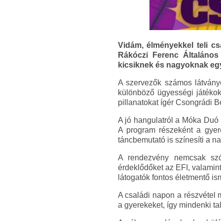
Vidám, élményekkel teli cs
Rákóczi Ferenc Általános
kicsiknek és nagyoknak egy
A szervezők számos látványo
különböző ügyességi játékokb
pillanatokat ígér Csongrádi B
A jó hangulatról a Móka Duó 
A program részeként a gyere
táncbemutató is színesíti a 
A rendezvény nemcsak szór
érdeklődőket az EFI, valamin
látogatók fontos életmentő ism
A családi napon a részvétel
a gyerekeket, így mindenki tal