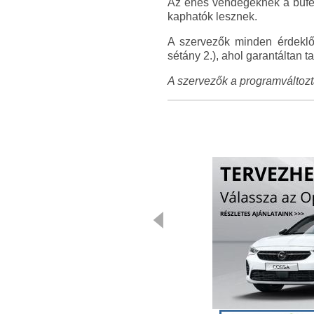
Az éhes vendégeknek a büfé kí
kaphatók lesznek.
A szervezők minden érdeklőd
sétány 2.), ahol garantáltan
A szervezők a programváltozta