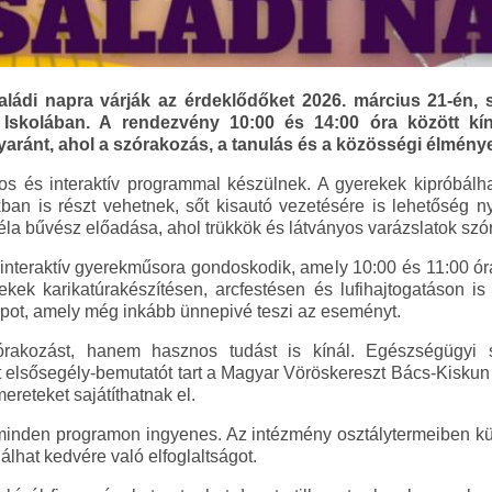
aládi napra várják az érdeklődőket 2026. március 21-én,
 Iskolában. A rendezvény 10:00 és 14:00 óra között kín
aránt, ahol a szórakozás, a tanulás és a közösségi élmény
s és interaktív programmal készülnek. A gyerekek kipróbálhat
an is részt vehetnek, sőt kisautó vezetésére is lehetőség ny
éla bűvész előadása, ahol trükkök és látványos varázslatok szó
interaktív gyerekműsora gondoskodik, amely 10:00 és 11:00 óra k
kek karikatúrakészítésen, arcfestésen és lufihajtogatáson is
napot, amely még inkább ünnepivé teszi az eseményt.
akozást, hanem hasznos tudást is kínál. Egészségügyi sz
t elsősegély-bemutatót tart a Magyar Vöröskereszt Bács-Kiskun
ereteket sajátíthatnak el.
 minden programon ingyenes. Az intézmény osztálytermeiben kü
álhat kedvére való elfoglaltságot.