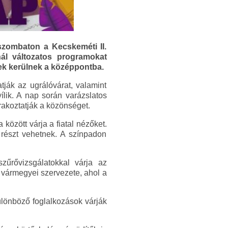
 szombaton a Kecskeméti II.
ál változatos programokat
ek kerülnek a középpontba.
ják az ugrálóvárat, valamint
ílik. A nap során varázslatos
rakoztatják a közönséget.
özött várja a fiatal nézőket.
 részt vehetnek. A színpadon
űrővizsgálatokkal várja az
 vármegyei szervezete, ahol a
lönböző foglalkozások várják