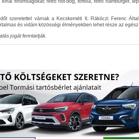
nál finomságokat: retro hot-dog, tortilla, retro hamburger, lep
őt szeretettel várnak a Kecskeméti II. Rákóczi Ferenc Álta
 tartalmas és vidám közösségi élményekben lehet része az egész
tás jogát fenntartják.