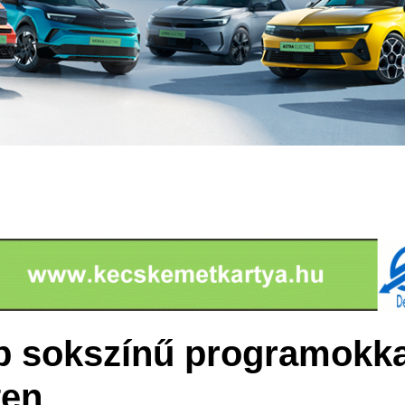
p sokszínű programokka
en