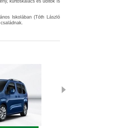
ény, kürtőskalács és üdítők is
lános Iskolában (Tóth László
 családnak.