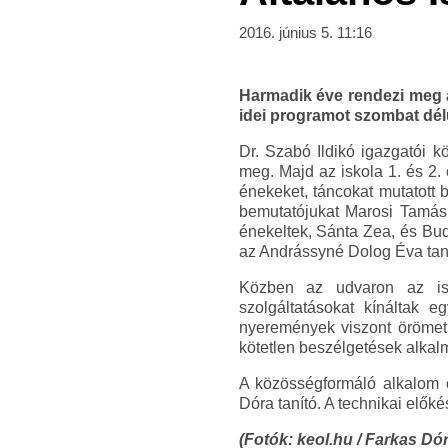
2016. június 5. 11:16
Harmadik éve rendezi meg a
idei programot szombat délu
Dr. Szabó Ildikó igazgatói 
meg. Majd az iskola 1. és 2.
énekeket, táncokat mutatott 
bemutatójukat Marosi Tamás 
énekeltek, Sánta Zea, és Bud
az Andrássyné Dolog Éva tanít
Közben az udvaron az iskol
szolgáltatásokat kínáltak e
nyeremények viszont örömet 
kötetlen beszélgetések alkalm
A közösségformáló alkalom ö
Dóra tanító. A technikai elők
(Fotók: keol.hu / Farkas Dóra