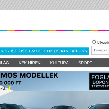
Elfogad
. AUGUSZTUS 6. CSÜTÖRTÖK | BERTA, BETTINA
ILÁG
KÉK HÍREK
KULTÚRA
SPORT