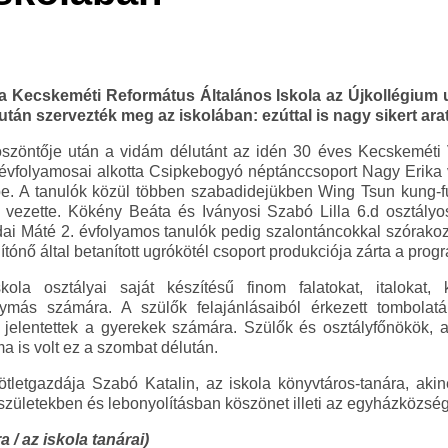
 Kecskeméti Református Általános Iskola az Újkollégium u
tán szervezték meg az iskolában: ezúttal is nagy sikert ara
köszöntője után a vidám délutánt az idén 30 éves Kecskeméti 
 évfolyamosai alkotta Csipkebogyó néptánccsoport Nagy Erika 
be. A tanulók közül többen szabadidejükben Wing Tsun kung-f
vezette. Kökény Beáta és Iványosi Szabó Lilla 6.d osztályos
ai Máté 2. évfolyamos tanulók pedig szalontáncokkal szórakoz
ónő által betanított ugrókötél csoport produkciója zárta a prog
a osztályai saját készítésű finom falatokat, italokat, 
gymás számára. A szülők felajánlásaiból érkezett tombolat
jelentettek a gyerekek számára. Szülők és osztályfőnökök, a
a is volt ez a szombat délután.
tletgazdája Szabó Katalin, az iskola könyvtáros-tanára, akin
észületekben és lebonyolításban köszönet illeti az egyházközség
 / az iskola tanárai)