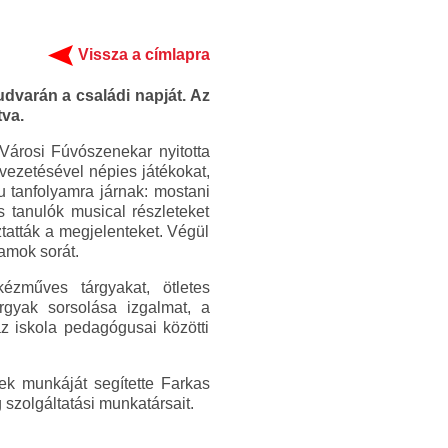
Vissza a címlapra
dvarán a családi napját. Az
tva.
Városi Fúvószenekar nyitotta
vezetésével népies játékokat,
u tanfolyamra járnak: mostani
 tanulók musical részleteket
tatták a megjelenteket. Végül
ramok sorát.
kézműves tárgyakat, ötletes
árgyak sorsolása izgalmat, a
z iskola pedagógusai közötti
ek munkáját segítette Farkas
 szolgáltatási munkatársait.